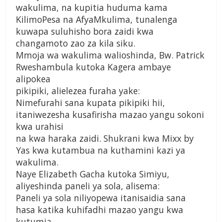
wakulima, na kupitia huduma kama
KilimoPesa na AfyaMkulima, tunalenga
kuwapa suluhisho bora zaidi kwa
changamoto zao za kila siku.
Mmoja wa wakulima walioshinda, Bw. Patrick
Rweshambula kutoka Kagera ambaye
alipokea
pikipiki, alielezea furaha yake:
Nimefurahi sana kupata pikipiki hii,
itaniwezesha kusafirisha mazao yangu sokoni
kwa urahisi
na kwa haraka zaidi. Shukrani kwa Mixx by
Yas kwa kutambua na kuthamini kazi ya
wakulima.
Naye Elizabeth Gacha kutoka Simiyu,
aliyeshinda paneli ya sola, alisema:
Paneli ya sola niliyopewa itanisaidia sana
hasa katika kuhifadhi mazao yangu kwa
kutumia