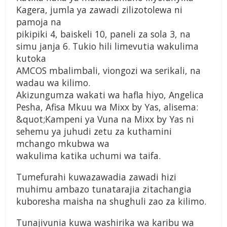
Kagera, jumla ya zawadi zilizotolewa ni
pamoja na
pikipiki 4, baiskeli 10, paneli za sola 3, na
simu janja 6. Tukio hili limevutia wakulima
kutoka
AMCOS mbalimbali, viongozi wa serikali, na
wadau wa kilimo.
Akizungumza wakati wa hafla hiyo, Angelica
Pesha, Afisa Mkuu wa Mixx by Yas, alisema:
&quot;Kampeni ya Vuna na Mixx by Yas ni
sehemu ya juhudi zetu za kuthamini
mchango mkubwa wa
wakulima katika uchumi wa taifa.
Tumefurahi kuwazawadia zawadi hizi
muhimu ambazo tunatarajia zitachangia
kuboresha maisha na shughuli zao za kilimo.
Tunajivunia kuwa washirika wa karibu wa