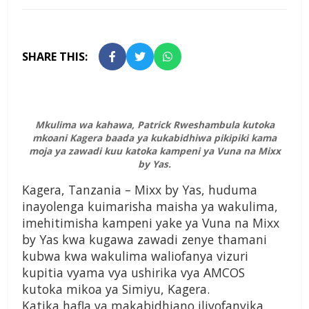
SHARE THIS:
Mkulima wa kahawa, Patrick Rweshambula kutoka
mkoani Kagera baada ya kukabidhiwa pikipiki kama
moja ya zawadi kuu katoka kampeni ya Vuna na Mixx
by Yas.
Kagera, Tanzania – Mixx by Yas, huduma
inayolenga kuimarisha maisha ya wakulima,
imehitimisha kampeni yake ya Vuna na Mixx
by Yas kwa kugawa zawadi zenye thamani
kubwa kwa wakulima waliofanya vizuri
kupitia vyama vya ushirika vya AMCOS
kutoka mikoa ya Simiyu, Kagera.
Katika hafla ya makabidhiano iliyofanyika