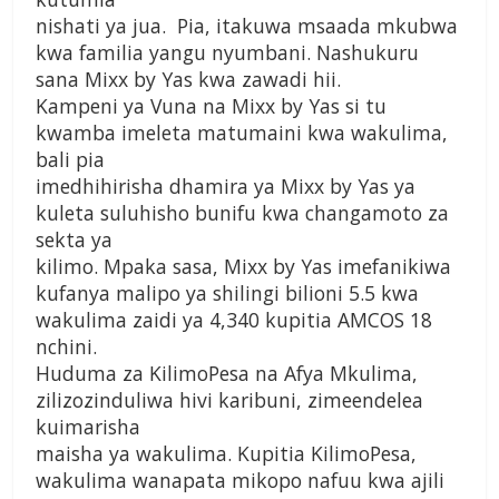
nishati ya jua. Pia, itakuwa msaada mkubwa
kwa familia yangu nyumbani. Nashukuru
sana Mixx by Yas kwa zawadi hii.
Kampeni ya Vuna na Mixx by Yas si tu
kwamba imeleta matumaini kwa wakulima,
bali pia
imedhihirisha dhamira ya Mixx by Yas ya
kuleta suluhisho bunifu kwa changamoto za
sekta ya
kilimo. Mpaka sasa, Mixx by Yas imefanikiwa
kufanya malipo ya shilingi bilioni 5.5 kwa
wakulima zaidi ya 4,340 kupitia AMCOS 18
nchini.
Huduma za KilimoPesa na Afya Mkulima,
zilizozinduliwa hivi karibuni, zimeendelea
kuimarisha
maisha ya wakulima. Kupitia KilimoPesa,
wakulima wanapata mikopo nafuu kwa ajili