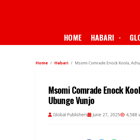
Toggle
HOME
HABARI
GL
Home
Habari
Msomi Comrade Enock Koola, Ach
Msomi Comrade Enock Kool
Ubunge Vunjo
Global Publishers
June 27, 2025
4,588 