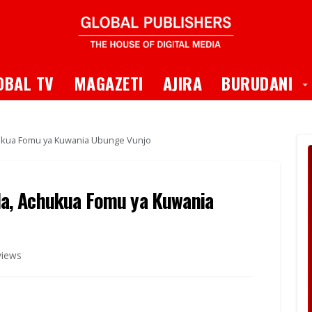
 Dropdown
T
OBAL TV
MAGAZETI
AJIRA
BURUDANI
ukua Fomu ya Kuwania Ubunge Vunjo
a, Achukua Fomu ya Kuwania
views