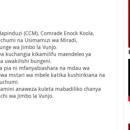
apinduzi (CCM), Comrade Enock Koola,
chumi na Usimamizi wa Miradi,
ge wa Jimbo la Vunjo.
 ya kuchangia kikamilifu maendeleo ya
a uwakilishi bungeni.
la pia ni mfanyabiashara na mdau wa
a mstari wa mbele katika kushirikiana na
iuchumi.
aamini anaweza kuleta mabadiliko chanya
hi wa Jimbo la Vunjo.