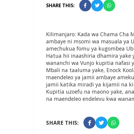
SHARE THIS:
Kilimanjaro: Kada wa Chama Cha M
ambaye ni msomi wa masuala ya U
amechukua fomu ya kugombea Ubun
Hatua hii inaashiria dhamira yake
wananchi wa Vunjo kupitia nafasi y
Mbali na taaluma yake, Enock Koo
maendeleo ya jamii ambaye amekuw
jamii katika miradi ya kijamii na k
Kupitia uzoefu na maono yake, an
na maendeleo endelevu kwa wananc
SHARE THIS: