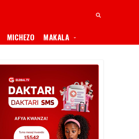
oggle Dropdown
Toggle Dropdown
MICHEZO
MAKALA