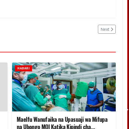
Next
HABARI
Maelfu Wanufaika na Upasuaji wa Mifupa
na Ubongo MOI Katika Kipindi cha