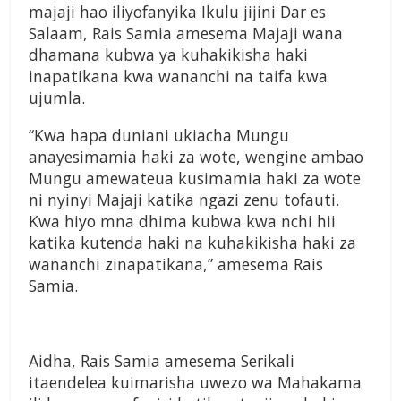
majaji hao iliyofanyika Ikulu jijini Dar es
Salaam, Rais Samia amesema Majaji wana
dhamana kubwa ya kuhakikisha haki
inapatikana kwa wananchi na taifa kwa
ujumla.
“Kwa hapa duniani ukiacha Mungu
anayesimamia haki za wote, wengine ambao
Mungu amewateua kusimamia haki za wote
ni nyinyi Majaji katika ngazi zenu tofauti.
Kwa hiyo mna dhima kubwa kwa nchi hii
katika kutenda haki na kuhakikisha haki za
wananchi zinapatikana,” amesema Rais
Samia.
Aidha, Rais Samia amesema Serikali
itaendelea kuimarisha uwezo wa Mahakama