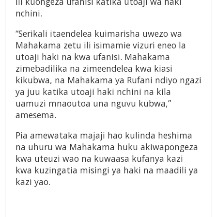
ili kuongeza ufanisi katika utoaji wa haki
nchini.
“Serikali itaendelea kuimarisha uwezo wa
Mahakama zetu ili isimamie vizuri eneo la
utoaji haki na kwa ufanisi. Mahakama
zimebadilika na zimeendelea kwa kiasi
kikubwa, na Mahakama ya Rufani ndiyo ngazi
ya juu katika utoaji haki nchini na kila
uamuzi mnaoutoa una nguvu kubwa,”
amesema.
Pia amewataka majaji hao kulinda heshima
na uhuru wa Mahakama huku akiwapongeza
kwa uteuzi wao na kuwaasa kufanya kazi
kwa kuzingatia misingi ya haki na maadili ya
kazi yao.