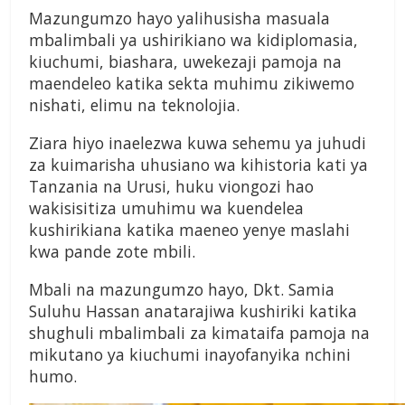
Mazungumzo hayo yalihusisha masuala
mbalimbali ya ushirikiano wa kidiplomasia,
kiuchumi, biashara, uwekezaji pamoja na
maendeleo katika sekta muhimu zikiwemo
nishati, elimu na teknolojia.
Ziara hiyo inaelezwa kuwa sehemu ya juhudi
za kuimarisha uhusiano wa kihistoria kati ya
Tanzania na Urusi, huku viongozi hao
wakisisitiza umuhimu wa kuendelea
kushirikiana katika maeneo yenye maslahi
kwa pande zote mbili.
Mbali na mazungumzo hayo, Dkt. Samia
Suluhu Hassan anatarajiwa kushiriki katika
shughuli mbalimbali za kimataifa pamoja na
mikutano ya kiuchumi inayofanyika nchini
humo.