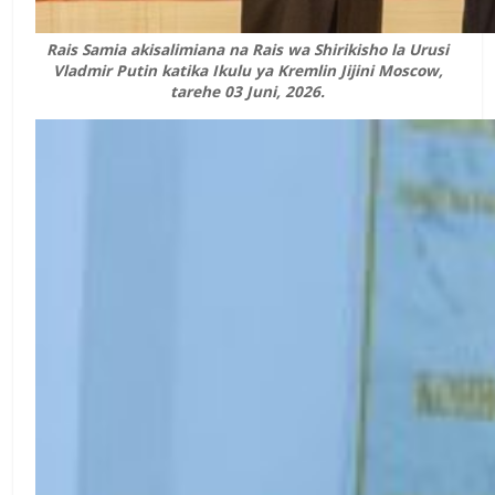
Rais Samia akisalimiana na Rais wa Shirikisho la Urusi
Vladmir Putin katika Ikulu ya Kremlin Jijini Moscow,
tarehe 03 Juni, 2026.