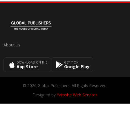
About Us
DOWNLOAD ON THE
GET IT ON
App Store
Google Play
© 2026 Global Publishers. All Rights Reserved.
Designed by
Yatosha Web Services