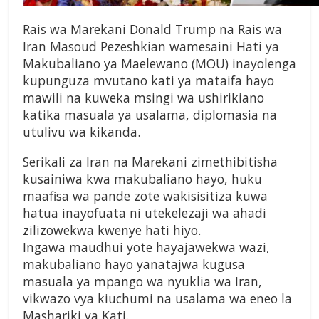
Rais wa Marekani Donald Trump na Rais wa
Iran Masoud Pezeshkian wamesaini Hati ya
Makubaliano ya Maelewano (MOU) inayolenga
kupunguza mvutano kati ya mataifa hayo
mawili na kuweka msingi wa ushirikiano
katika masuala ya usalama, diplomasia na
utulivu wa kikanda.
Serikali za Iran na Marekani zimethibitisha
kusainiwa kwa makubaliano hayo, huku
maafisa wa pande zote wakisisitiza kuwa
hatua inayofuata ni utekelezaji wa ahadi
zilizowekwa kwenye hati hiyo.
Ingawa maudhui yote hayajawekwa wazi,
makubaliano hayo yanatajwa kugusa
masuala ya mpango wa nyuklia wa Iran,
vikwazo vya kiuchumi na usalama wa eneo la
Mashariki ya Kati.