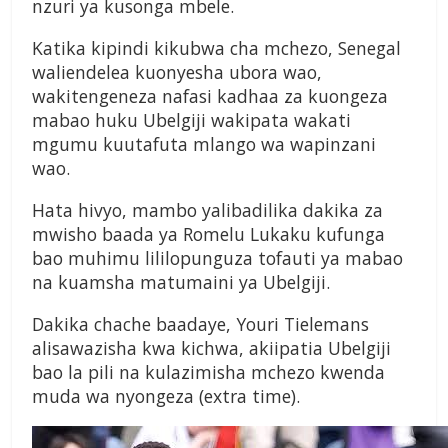
nzuri ya kusonga mbele.
Katika kipindi kikubwa cha mchezo, Senegal
waliendelea kuonyesha ubora wao,
wakitengeneza nafasi kadhaa za kuongeza
mabao huku Ubelgiji wakipata wakati
mgumu kuutafuta mlango wa wapinzani
wao.
Hata hivyo, mambo yalibadilika dakika za
mwisho baada ya Romelu Lukaku kufunga
bao muhimu lililopunguza tofauti ya mabao
na kuamsha matumaini ya Ubelgiji.
Dakika chache baadaye, Youri Tielemans
alisawazisha kwa kichwa, akiipatia Ubelgiji
bao la pili na kulazimisha mchezo kwenda
muda wa nyongeza (extra time).