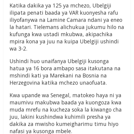
Katika dakika ya 125 ya mchezo, Ubelgiji
ilipata penati baada ya VAR kuonyesha rafu
iliyofanywa na Lamine Camara ndani ya eneo
la hatari. Tielemans alichukua jukumu hilo na
kufunga kwa ustadi mkubwa, akipachika
mpira kona ya juu na kuipa Ubelgiji ushindi
wa 3-2.
Ushindi huo unaifanya Ubelgiji kusonga
hatua ya 16 bora ambapo sasa itakutana na
mshindi kati ya Marekani na Bosnia na
Herzegovina katika mchezo unaofuata.
Kwa upande wa Senegal, matokeo haya ni ya
maumivu makubwa baada ya kuongoza kwa
muda mrefu na kucheza soka la kiwango cha
juu, lakini kushindwa kuhimili presha ya
dakika za mwisho kumeigharimu timu hiyo
nafasi ya kusonga mbele.