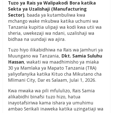
Tuzo ya Rais ya Walipakodi Bora katika
Sekta ya Uzalishaji (Manufacturing
Sector)
, baada ya kutambuliwa kwa
mchango wake mkubwa katika uchumi wa
Tanzania kupitia ulipaji wa kodi kwa utii wa
sheria, uwekezaji wa ndani, uzalishaji wa
bidhaa na uundaji wa ajira.
Tuzo hiyo ilikabidhiwa na Rais wa Jamhuri ya
Muungano wa Tanzania,
Dkt. Samia Suluhu
Hassan
, wakati wa maadhimisho ya miaka
30 ya Mamlaka ya Mapato Tanzania (TRA)
yaliyofanyika katika Kituo cha Mikutano cha
Mlimani City, Dar es Salaam, Julai 1, 2026.
Kwa mwaka wa pili mfululizo, Rais Samia
alikabidhi binafsi tuzo hizo, hatua
inayotafsiriwa kama ishara ya umuhimu
ambao Serikali inaweka katika uzingatiaji wa