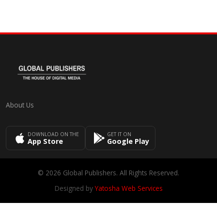
About Us
DOWNLOAD ON THE
GET IT ON
App Store
Google Play
© 2026 Global Publishers. All Rights Reserved.
Designed by
Yatosha Web Services