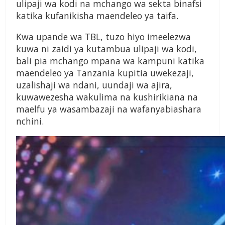
ulipaji wa kodi na mchango wa sekta binafsi
katika kufanikisha maendeleo ya taifa.
Kwa upande wa TBL, tuzo hiyo imeelezwa
kuwa ni zaidi ya kutambua ulipaji wa kodi,
bali pia mchango mpana wa kampuni katika
maendeleo ya Tanzania kupitia uwekezaji,
uzalishaji wa ndani, uundaji wa ajira,
kuwawezesha wakulima na kushirikiana na
maelfu ya wasambazaji na wafanyabiashara
nchini.