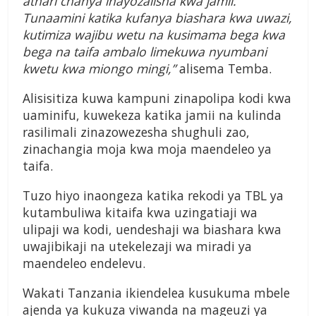
athari chanya inayozalisha kwa jamii.
Tunaamini katika kufanya biashara kwa uwazi,
kutimiza wajibu wetu na kusimama bega kwa
bega na taifa ambalo limekuwa nyumbani
kwetu kwa miongo mingi,”
alisema Temba.
Alisisitiza kuwa kampuni zinapolipa kodi kwa
uaminifu, kuwekeza katika jamii na kulinda
rasilimali zinazowezesha shughuli zao,
zinachangia moja kwa moja maendeleo ya
taifa.
Tuzo hiyo inaongeza katika rekodi ya TBL ya
kutambuliwa kitaifa kwa uzingatiaji wa
ulipaji wa kodi, uendeshaji wa biashara kwa
uwajibikaji na utekelezaji wa miradi ya
maendeleo endelevu.
Wakati Tanzania ikiendelea kusukuma mbele
ajenda ya kukuza viwanda na mageuzi ya