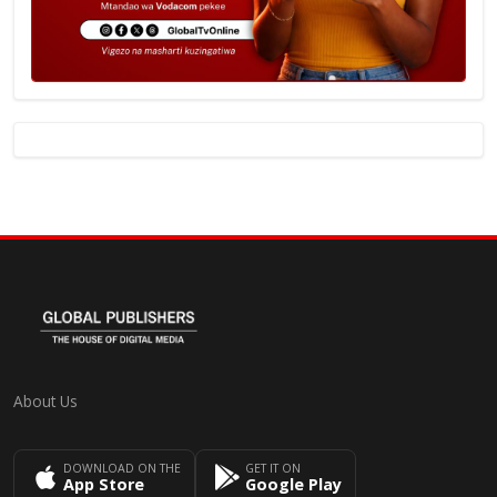
About Us
DOWNLOAD ON THE
GET IT ON
App Store
Google Play