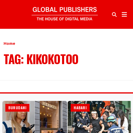
Home
TAG: KIKOKOTOO
BURUDANI
HABARI