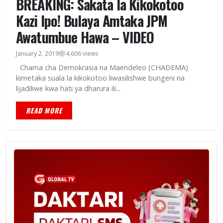
BREAKING: Sakata la Kikokotoo
Kazi Ipo! Bulaya Amtaka JPM
Awatumbue Hawa – VIDEO
January 2, 2019
4,606 views
Chama cha Demokrasia na Maendeleo (CHADEMA)
kimetaka suala la kikokotoo liwasilishwe bungeni na
lijadiliwe kwa hati ya dharura ili...
READ MORE