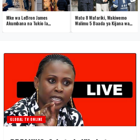
Mke wa LeBron James
Watu 8 Wafariki, Wakiwemo
Akumbana na Tukio la
Walimu 5 Baada ya Kijana wa
Kushangaza Hermès
Miaka 14 Kufyatua Risasi
Shuleni
GLOBAL TV ONLINE