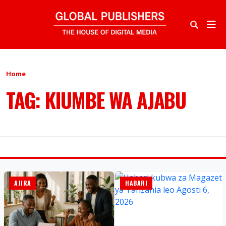
Home
TAG: KIUMBE WA AJABU
AJIRA
HABARI