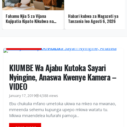
Fahamu Njia 5 za Vijana
Habari kubwa za Magazeti ya
Kujipatia Kipato Kikubwa na
Tanzania leo Agosti 6, 2026
Kujenga Maisha Bora
GLOBAL TV ONLINE
KIUMBE Wa Ajabu Kutoka Sayari
Nyingine, Anaswa Kwenye Kamera –
VIDEO
January 17, 2019
4,588 views
Ebu chukulia mfano umetoka ukiwa na mkeo na mwanao,
mmeenda sehemu kupunga upepo mkiwa watatu tu.
Mkiwa mnaendelea kufurahi pamoja...