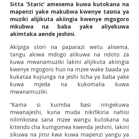
Sitta ‘Staric’ amesema kuwa kutokana na
mapenzi yake makubwa kwenye tasnia ya
muziki alijikuta akiingia kwenye mgogoro
mkubwa na baba yake aliyekuwa
akimtaka aende jeshini.
Akipiga stori na paparazi wetu alisema,
tangu akiwa mdogo alikuwa na ndoto za
kuwa mwanamuziki lakini alijikuta akiingia
kwenye mgogoro huo na mzee wake baada ya
kukataa kujiunga na jeshi licha ya baba yake
kuwa mjeda na kukomalia kuwa
mwanamuziki.
“Kama si kuimba basi ningekuwa
mwanajeshi, kuna muda nikifikiria nahisi
nilimkosea sana mzee wangu kutokana na
kitendo cha kumgomea kwenda jeshini, lakini
sikuwa na jinsi kwa kuwa mapenzi yangu ya