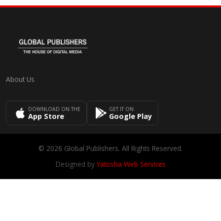
About Us
DOWNLOAD ON THE
GET IT ON
App Store
Google Play
© 2026 Global Publishers. All Rights Reserved.
Designed by
Yatosha Web Services