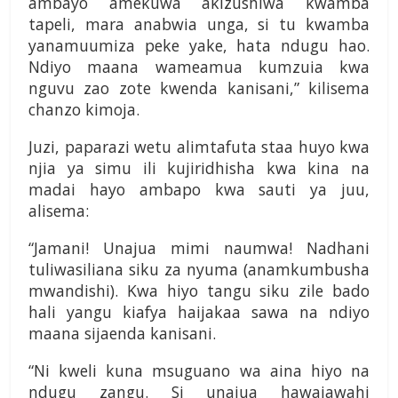
ambayo amekuwa akizushiwa kwamba
tapeli, mara anabwia unga, si tu kwamba
yanamuumiza peke yake, hata ndugu hao.
Ndiyo maana wameamua kumzuia kwa
nguvu zao zote kwenda kanisani,” kilisema
chanzo kimoja.
Juzi, paparazi wetu alimtafuta staa huyo kwa
njia ya simu ili kujiridhisha kwa kina na
madai hayo ambapo kwa sauti ya juu,
alisema:
“Jamani! Unajua mimi naumwa! Nadhani
tuliwasiliana siku za nyuma (anamkumbusha
mwandishi). Kwa hiyo tangu siku zile bado
hali yangu kiafya haijakaa sawa na ndiyo
maana sijaenda kanisani.
“Ni kweli kuna msuguano wa aina hiyo na
ndugu zangu. Si unajua hawajawahi