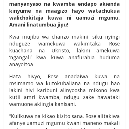
manyanyaso na kwamba endapo akienda
kinyume na maagizo hayo watachukua
walichokitaja kuwa ni uamuzi mgumu,
Amani linatumbua jipu!
Kwa mujibu wa chanzo makini, siku nyingi
nduguze wamekuwa wakimtaka Rose
kuachana na Ukristo, lakini amekuwa
‘ngangali’ kwa kuwa anafurahia huduma
anayoitoa.
Hata hivyo, Rose anadaiwa kuwa na
msimamo wa kutokubaliana na ndugu hao
lakini hivi karibuni alinyoosha mikono kwa
kutii amri kwamba, ndugu zake hawataki
wamuone akiingia kanisani.
“Kulikuwa na kikao kizito sana. Rose alitakiwa
afanye uamuzi mgumu kwani maneno makali