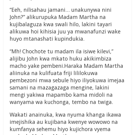
“Eeh, nilisahau jamani… unakunywa nini
John?” alikurupuka Madam Martha na
kujibalaguza kwa swali hilo, lakini tayari
alikuwa hoi kihisia juu ya mwanafunzi wake
huyo mtanashati kupindukia.
“Mh! Chochote tu madam ila isiwe kilevi,”
alijibu John kwa mkato huku akikimbiza
macho yake pembeni.Haraka Madam Martha
aliinuka na kulifuata friji lililokuwa
pembezoni mwa sebule hiyo iliyokuwa imejaa
samani na mazagazaga mengine, lakini
mengi yakiwa mapambo kama midoli na
wanyama wa kuchonga, tembo na twiga.
Wakati anainuka, kwa nyuma khanga ikawa
imejishika au kujibana kwenye wowowo na
kumfanya sehemu hiyo kujichora vyema