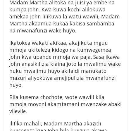
Madam Martha alitoka na juisi ya embe na
kumpa John. Kwa kuwa kochi alilokuwa
amekaa John lilikuwa la watu wawili, Madam
Martha akaamua kukaa kabisa sambamba
na mwanafunzi wake huyo.
Ikatokea wakati akikaa, akajikuta mguu
mmoja ukiteleza kidogo na kumwegemea
John kwa upande mmoja wa paja. Sasa ikawa
John anasikilizia kiaina joto la mwalimu wake
huku mwalimu huyo akifaidi manukato
mazuri aliyokuwa amejipulizia mwanafunzi
huyo.
Bila kusema chochote, wote wawili kila
mmoja moyoni akamtamani mwenzake abaki
vilevile.
Ilifika mahali, Madam Martha akazidi
kujisogeza kwa John bila kujizuia akawa