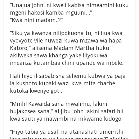
“Unajua John, ni kweli kabisa nimeamini kuku
mgeni hakosi kamba mguuni…”
“Kwa nini madam..?”
“Siku ya kwanza nilipokuona tu, nilijua kwa
vyovyote vile huwezi kuwa mzawa wa hapa
Katoro,” alisema Madam Martha huku
akiiweka sawa khanga yake iliyokuwa
imeanza kutambaa chini upande wa mbele.
Hali hiyo ilisababisha sehemu kubwa ya paja
la kushoto kubaki wazi kwa mita chache
kutoka kwenye goti.
“Mmh! Kawaida sana mwalimu, lakini
hujakosea sana,” alijibu John lakini safari hii
kwa sauti ya mawimbi na mkwamo kidogo.
“Hiyo tabia ya usafi na utanashati umeirithi