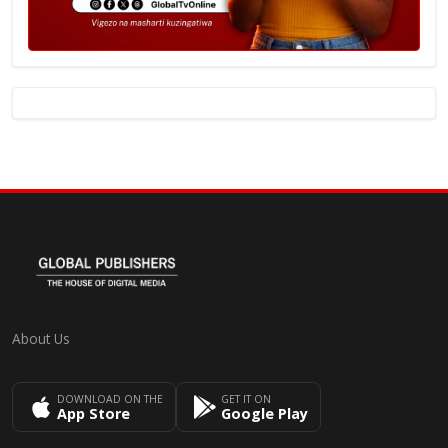
About Us
DOWNLOAD ON THE
GET IT ON
App Store
Google Play