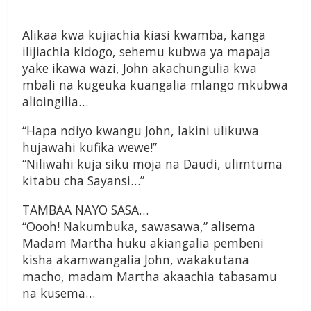
Alikaa kwa kujiachia kiasi kwamba, kanga
ilijiachia kidogo, sehemu kubwa ya mapaja
yake ikawa wazi, John akachungulia kwa
mbali na kugeuka kuangalia mlango mkubwa
alioingilia…
“Hapa ndiyo kwangu John, lakini ulikuwa
hujawahi kufika wewe!”
“Niliwahi kuja siku moja na Daudi, ulimtuma
kitabu cha Sayansi…”
TAMBAA NAYO SASA…
“Oooh! Nakumbuka, sawasawa,” alisema
Madam Martha huku akiangalia pembeni
kisha akamwangalia John, wakakutana
macho, madam Martha akaachia tabasamu
na kusema…