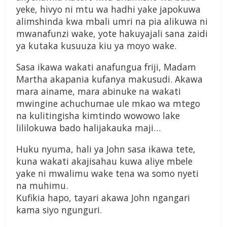
yeke, hivyo ni mtu wa hadhi yake japokuwa
alimshinda kwa mbali umri na pia alikuwa ni
mwanafunzi wake, yote hakuyajali sana zaidi
ya kutaka kusuuza kiu ya moyo wake.
Sasa ikawa wakati anafungua friji, Madam
Martha akapania kufanya makusudi. Akawa
mara ainame, mara abinuke na wakati
mwingine achuchumae ule mkao wa mtego
na kulitingisha kimtindo wowowo lake
lililokuwa bado halijakauka maji…
Huku nyuma, hali ya John sasa ikawa tete,
kuna wakati akajisahau kuwa aliye mbele
yake ni mwalimu wake tena wa somo nyeti
na muhimu.
Kufikia hapo, tayari akawa John ngangari
kama siyo ngunguri.