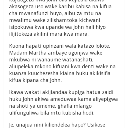
akasogeza uso wake karibu kabisa na kifua
cha mwanafunzi huyo, aibu za mtu na
mwalimu wake zilishamtoka kichwani
isipokuwa kwa upande wa John hali hiyo
ilijitokeza akilini mara kwa mara.
Kuona hapati upinzani wala katazo lolote,
Madam Martha ambaye ugonjwa wake
mkubwa ni wanaume watanashati,
aliupeleka mkono kifuani kwa denti wake na
kuanza kuuchezesha kiaina huku akikisifia
kifua kipana cha John.
Ikawa wakati akijiandaa kupiga hatua zaidi
huku John akiwa ameduwaa kama aliyepigwa
na shoti ya umeme, ghafla mlango
ulifunguliwa bila mtu kubisha hodi.
Je, unajua nini kiliendelea hapo? Usikose