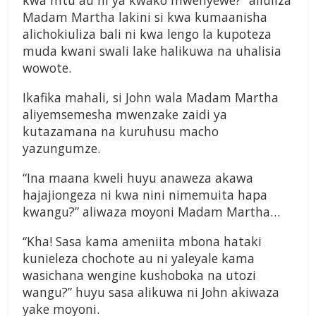
kwa mtu au ni ya kwako mwenyewe?” aliuliza
Madam Martha lakini si kwa kumaanisha
alichokiuliza bali ni kwa lengo la kupoteza
muda kwani swali lake halikuwa na uhalisia
wowote.
Ikafika mahali, si John wala Madam Martha
aliyemsemesha mwenzake zaidi ya
kutazamana na kuruhusu macho
yazungumze.
“Ina maana kweli huyu anaweza akawa
hajajiongeza ni kwa nini nimemuita hapa
kwangu?” aliwaza moyoni Madam Martha…
“Kha! Sasa kama ameniita mbona hataki
kunieleza chochote au ni yaleyale kama
wasichana wengine kushoboka na utozi
wangu?” huyu sasa alikuwa ni John akiwaza
yake moyoni.