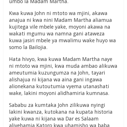
umbo la Madam Martha.
Kwa kuwa John ni mtoto wa mjini, akawa
anajua ni kwa nini Madam Martha aliamua
kujitega vile mbele yake, moyoni akawa na
wakati mgumu wa namna gani ataweza
kuwa jasiri mbele ya mwalimu wake huyo wa
somo la Bailojia.
Hata hivyo, kwa kuwa Madam Martha naye
ni mtoto wa mjini, kwa muda ambao alikuwa
ameutumia kuzungumza na John, tayari
alishajua ni kijana wa aina gani ingawa
alionekana kutoutumia vyema utanashati
wake, lakini moyoni alidhamiria kumnasa.
Sababu za kumtaka John zilikuwa nyingi
lakini kwanza, kutokana na kupata historia
yake kuwa ni kijana wa Dar es Salaam
aliyehamia Katoro kwa uhamisho wa baba