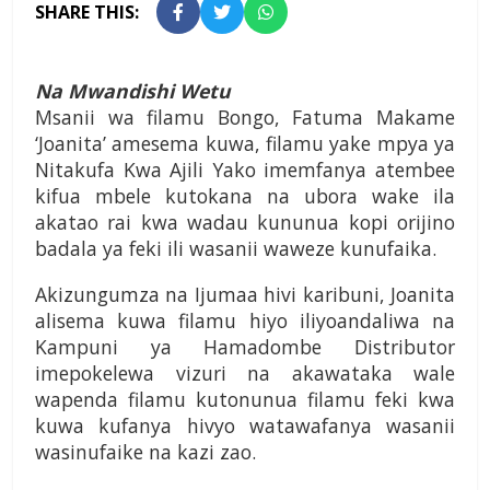
SHARE THIS:
Na Mwandishi Wetu
Msanii wa filamu Bongo, Fatuma Makame
‘Joanita’ amesema kuwa, filamu yake mpya ya
Nitakufa Kwa Ajili Yako imemfanya atembee
kifua mbele kutokana na ubora wake ila
akatao rai kwa wadau kununua kopi orijino
badala ya feki ili wasanii waweze kunufaika.
Akizungumza na Ijumaa hivi karibuni, Joanita
alisema kuwa filamu hiyo iliyoandaliwa na
Kampuni ya Hamadombe Distributor
imepokelewa vizuri na akawataka wale
wapenda filamu kutonunua filamu feki kwa
kuwa kufanya hivyo watawafanya wasanii
wasinufaike na kazi zao.