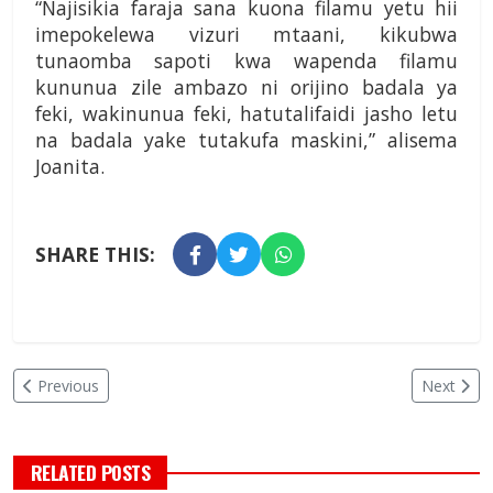
“Najisikia faraja sana kuona filamu yetu hii
imepokelewa vizuri mtaani, kikubwa
tunaomba sapoti kwa wapenda filamu
kununua zile ambazo ni orijino badala ya
feki, wakinunua feki, hatutalifaidi jasho letu
na badala yake tutakufa maskini,” alisema
Joanita.
SHARE THIS:
Previous
Next
RELATED POSTS