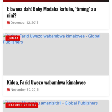
E bwana dah! Baby Madaha kafulia, ‘timing’ au
nini?
December 12, 2015
IJUMAA
Kidoa, Farid Uwezo wabambwa kimalovee
November 30, 2015
FEATURED STORIES