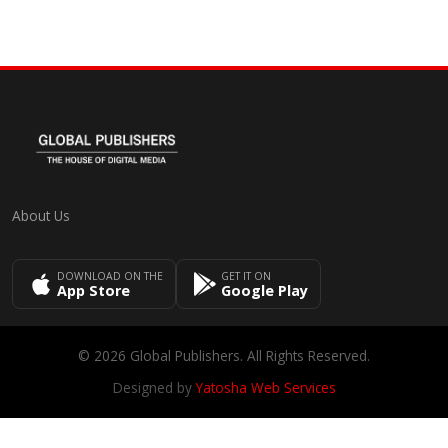
About Us
DOWNLOAD ON THE
GET IT ON
App Store
Google Play
© 2026 Global Publishers. All Rights Reserved.
Designed by
Yatosha Web Services