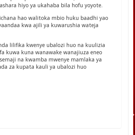
iashara hiyo ya ukahaba bila hofu yoyote.
ichana hao walitoka mbio huku baadhi yao
andaa kwa ajili ya kuwarushia wateja
a lilifika kwenye ubalozi huo na kuulizia
ifa kuwa kuna wanawake wanajiuza eneo
wasemaji na kwamba mwenye mamlaka ya
da za kupata kauli ya ubalozi huo