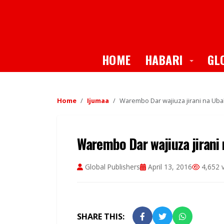
Toggle
HOME
HABARI
GL
Home
Ijumaa
Warembo Dar wajiuza jirani na Uba
Warembo Dar wajiuza jirani
Global Publishers
April 13, 2016
4,652 
SHARE THIS: