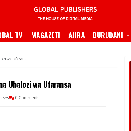
 Dropdown
T
OBAL TV
MAGAZETI
AJIRA
BURUDANI
lozi wa Ufaransa
 na Ubalozi wa Ufaransa
views
0 Comments