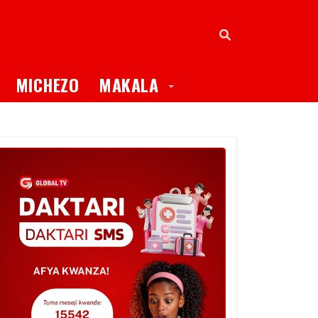
oggle Dropdown
Toggle Dropdown
MICHEZO
MAKALA