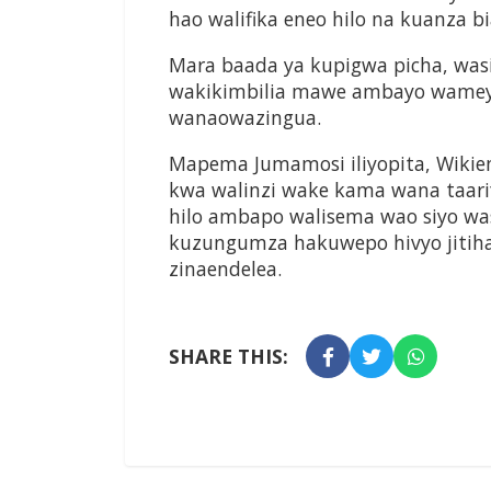
hao walifika eneo hilo na kuanza b
Mara baada ya kupigwa picha, was
wakikimbilia mawe ambayo wameya
wanaowazingua.
Mapema Jumamosi iliyopita, Wikiend
kwa walinzi wake kama wana taar
hilo ambapo walisema wao siyo 
kuzungumza hakuwepo hivyo jitiha
zinaendelea.
SHARE THIS: