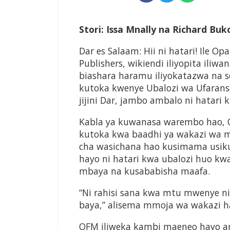
Stori: Issa Mnally na Richard Buk
Dar es Salaam: Hii ni hatari! Ile O
Publishers, wikiendi iliyopita il
biashara haramu iliyokatazwa na s
kutoka kwenye Ubalozi wa Ufaransa
jijini Dar, jambo ambalo ni hatari 
Kabla ya kuwanasa warembo hao, O
kutoka kwa baadhi ya wakazi wa 
cha wasichana hao kusimama usik
hayo ni hatari kwa ubalozi huo k
mbaya na kusababisha maafa.
“Ni rahisi sana kwa mtu mwenye n
baya,” alisema mmoja wa wakazi ha
OFM iliweka kambi maeneo hayo a