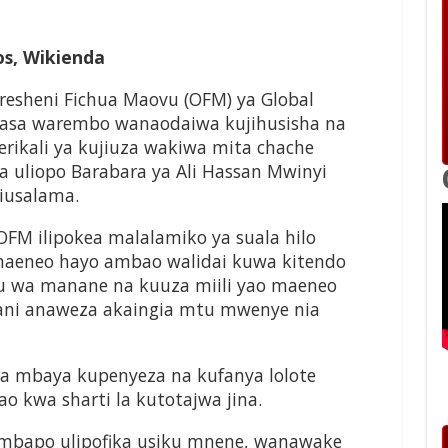
os, Wikienda
paresheni Fichua Maovu (OFM) ya Global
iwanasa warembo wanaodaiwa kujihusisha na
erikali ya kujiuza wakiwa mita chache
 uliopo Barabara ya Ali Hassan Mwinyi
kiusalama.
FM ilipokea malalamiko ya suala hilo
maeneo hayo ambao walidai kuwa kitendo
u wa manane na kuuza miili yao maeneo
wani anaweza akaingia mtu mwenye nia
ia mbaya kupenyeza na kufanya lolote
o kwa sharti la kutotajwa jina.
mbapo ulipofika usiku mnene, wanawake