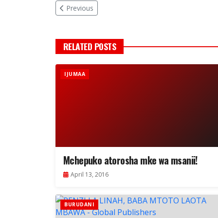
Previous
RELATED POSTS
IJUMAA
Mchepuko atorosha mke wa msanii!
April 13, 2016
BURUDANI