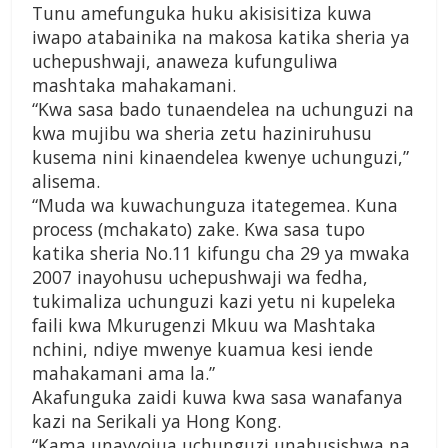
Tunu amefunguka huku akisisitiza kuwa
iwapo atabainika na makosa katika sheria ya
uchepushwaji, anaweza kufunguliwa
mashtaka mahakamani.
“Kwa sasa bado tunaendelea na uchunguzi na
kwa mujibu wa sheria zetu haziniruhusu
kusema nini kinaendelea kwenye uchunguzi,”
alisema.
“Muda wa kuwachunguza itategemea. Kuna
process (mchakato) zake. Kwa sasa tupo
katika sheria No.11 kifungu cha 29 ya mwaka
2007 inayohusu uchepushwaji wa fedha,
tukimaliza uchunguzi kazi yetu ni kupeleka
faili kwa Mkurugenzi Mkuu wa Mashtaka
nchini, ndiye mwenye kuamua kesi iende
mahakamani ama la.”
Akafunguka zaidi kuwa kwa sasa wanafanya
kazi na Serikali ya Hong Kong.
“Kama unavyojua uchunguzi unahusishwa na