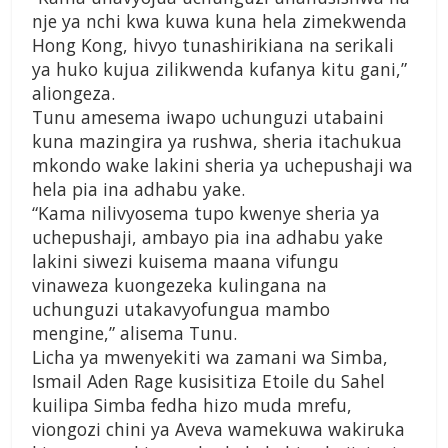
nje ya nchi kwa kuwa kuna hela zimekwenda
Hong Kong, hivyo tunashirikiana na serikali
ya huko kujua zilikwenda kufanya kitu gani,”
aliongeza.
Tunu amesema iwapo uchunguzi utabaini
kuna mazingira ya rushwa, sheria itachukua
mkondo wake lakini sheria ya uchepushaji wa
hela pia ina adhabu yake.
“Kama nilivyosema tupo kwenye sheria ya
uchepushaji, ambayo pia ina adhabu yake
lakini siwezi kuisema maana vifungu
vinaweza kuongezeka kulingana na
uchunguzi utakavyofungua mambo
mengine,” alisema Tunu.
Licha ya mwenyekiti wa zamani wa Simba,
Ismail Aden Rage kusisitiza Etoile du Sahel
kuilipa Simba fedha hizo muda mrefu,
viongozi chini ya Aveva wamekuwa wakiruka