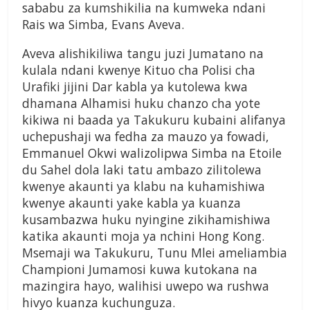
sababu za kumshikilia na kumweka ndani
Rais wa Simba, Evans Aveva.
Aveva alishikiliwa tangu juzi Jumatano na
kulala ndani kwenye Kituo cha Polisi cha
Urafiki jijini Dar kabla ya kutolewa kwa
dhamana Alhamisi huku chanzo cha yote
kikiwa ni baada ya Takukuru kubaini alifanya
uchepushaji wa fedha za mauzo ya fowadi,
Emmanuel Okwi walizolipwa Simba na Etoile
du Sahel dola laki tatu ambazo zilitolewa
kwenye akaunti ya klabu na kuhamishiwa
kwenye akaunti yake kabla ya kuanza
kusambazwa huku nyingine zikihamishiwa
katika akaunti moja ya nchini Hong Kong.
Msemaji wa Takukuru, Tunu Mlei ameliambia
Championi Jumamosi kuwa kutokana na
mazingira hayo, walihisi uwepo wa rushwa
hivyo kuanza kuchunguza.