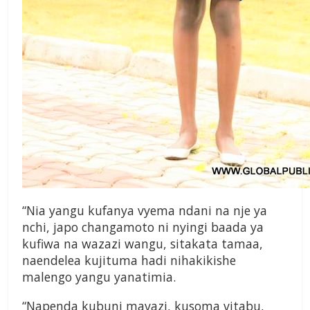
“Nia yangu kufanya vyema ndani na nje ya
nchi, japo changamoto ni nyingi baada ya
kufiwa na wazazi wangu, sitakata tamaa,
naendelea kujituma hadi nihakikishe
malengo yangu yanatimia.
“Napenda kubuni mavazi, kusoma vitabu,