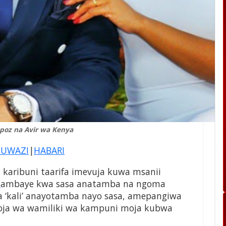
oz na Avir wa Kenya
 UWAZI
|
HABARI
 karibuni taarifa imevuja kuwa msanii
a
ambaye kwa sasa anatamba na ngoma
 ‘kali’ anayotamba nayo sasa, amepangiwa
moja wa wamiliki wa kampuni moja kubwa