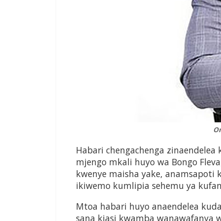
O
Habari chengachenga zinaendelea 
mjengo mkali huyo wa Bongo Fleva, 
kwenye maisha yake, anamsapoti
ikiwemo kumlipia sehemu ya kufan
Mtoa habari huyo anaendelea kuda
sana kiasi kwamba wanawafanya w