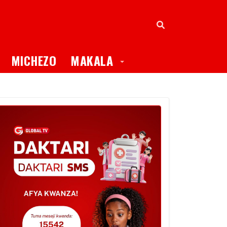
oggle Dropdown
Toggle Dropdown
MICHEZO
MAKALA