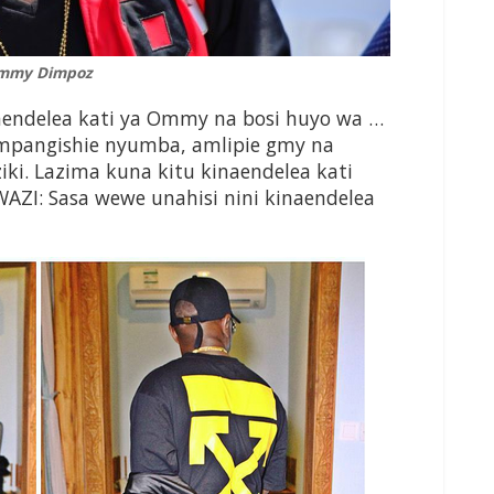
mmy Dimpoz
aendelea kati ya Ommy na bosi huyo wa …
ampangishie nyumba, amlipie gmy na
iki. Lazima kuna kitu kinaendelea kati
WAZI: Sasa wewe unahisi nini kinaendelea