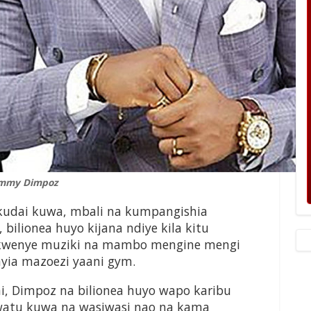
mmy Dimpoz
kudai kuwa, mbali na kumpangishia
bilionea huyo kijana ndiye kila kitu
 kwenye muziki na mambo mengine mengi
yia mazoezi yaani gym.
i, Dimpoz na bilionea huyo wapo karibu
atu kuwa na wasiwasi nao na kama