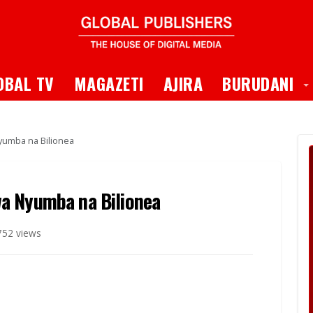
 Dropdown
T
OBAL TV
MAGAZETI
AJIRA
BURUDANI
umba na Bilionea
a Nyumba na Bilionea
752 views