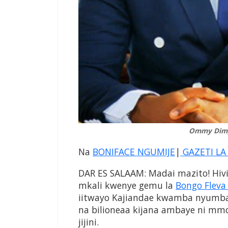
Ommy Dimp
Na
BONIFACE NGUMIJE
|
GAZETI LA
DAR ES SALAAM: Madai mazito! Hivi
mkali kwenye gemu la
Bongo Flev
iitwayo Kajiandae kwamba nyumba
na bilioneaa kijana ambaye ni m
jijini.