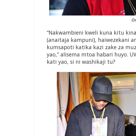
O
“Nakwambieni kweli kuna kitu kin
(anaitaja kampuni), haiwezekani 
kumsapoti katika kazi zake za muz
yao,” alisema mtoa habari huyo. U
kati yao, si ni washikaji tu?