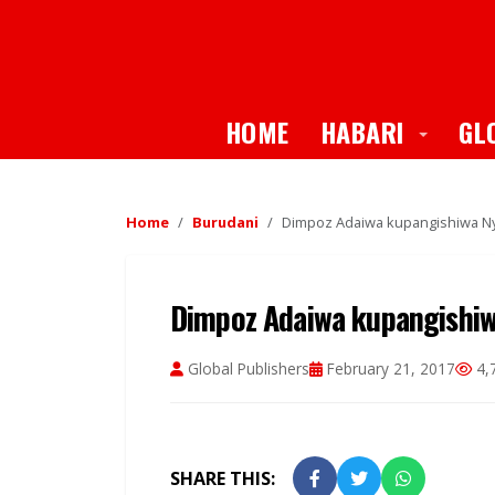
Toggle
HOME
HABARI
GL
Home
Burudani
Dimpoz Adaiwa kupangishiwa Ny
Dimpoz Adaiwa kupangishiw
Global Publishers
February 21, 2017
4,
SHARE THIS: