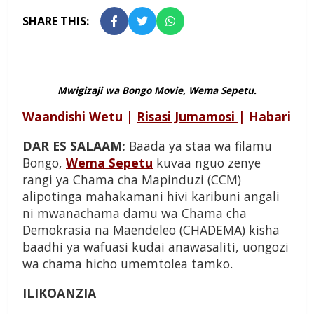
SHARE THIS:
Mwigizaji wa Bongo Movie, Wema Sepetu.
Waandishi Wetu |
Risasi Jumamosi
| Habari
DAR ES SALAAM:
Baada ya staa wa filamu
Bongo,
Wema Sepetu
kuvaa nguo zenye
rangi ya Chama cha Mapinduzi (CCM)
alipotinga mahakamani hivi karibuni angali
ni mwanachama damu wa Chama cha
Demokrasia na Maendeleo (CHADEMA) kisha
baadhi ya wafuasi kudai anawasaliti, uongozi
wa chama hicho umemtolea tamko.
ILIKOANZIA