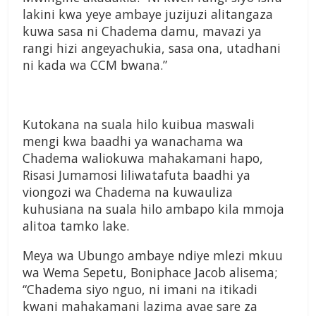
lakini kwa yeye ambaye juzijuzi alitangaza
kuwa sasa ni Chadema damu, mavazi ya
rangi hizi angeyachukia, sasa ona, utadhani
ni kada wa CCM bwana.”
Kutokana na suala hilo kuibua maswali
mengi kwa baadhi ya wanachama wa
Chadema waliokuwa mahakamani hapo,
Risasi Jumamosi liliwatafuta baadhi ya
viongozi wa Chadema na kuwauliza
kuhusiana na suala hilo ambapo kila mmoja
alitoa tamko lake.
Meya wa Ubungo ambaye ndiye mlezi mkuu
wa Wema Sepetu, Boniphace Jacob alisema;
“Chadema siyo nguo, ni imani na itikadi
kwani mahakamani lazima avae sare za