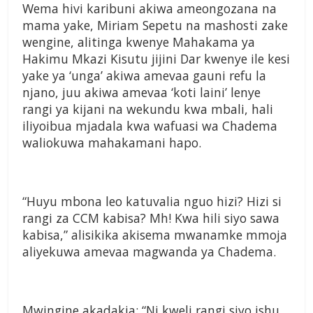
Wema hivi karibuni akiwa ameongozana na
mama yake, Miriam Sepetu na mashosti zake
wengine, alitinga kwenye Mahakama ya
Hakimu Mkazi Kisutu jijini Dar kwenye ile kesi
yake ya ‘unga’ akiwa amevaa gauni refu la
njano, juu akiwa amevaa ‘koti laini’ lenye
rangi ya kijani na wekundu kwa mbali, hali
iliyoibua mjadala kwa wafuasi wa Chadema
waliokuwa mahakamani hapo.
“Huyu mbona leo katuvalia nguo hizi? Hizi si
rangi za CCM kabisa? Mh! Kwa hili siyo sawa
kabisa,” alisikika akisema mwanamke mmoja
aliyekuwa amevaa magwanda ya Chadema.
Mwingine akadakia: “Ni kweli rangi siyo ishu