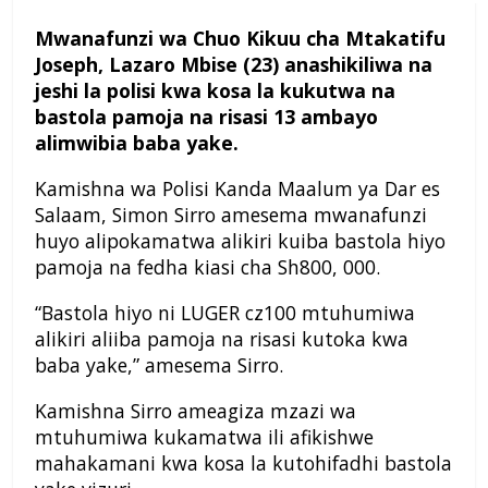
Mwanafunzi wa Chuo Kikuu cha Mtakatifu
Joseph, Lazaro Mbise (23) anashikiliwa na
jeshi la polisi kwa kosa la kukutwa na
bastola pamoja na risasi 13 ambayo
alimwibia baba yake.
Kamishna wa Polisi Kanda Maalum ya Dar es
Salaam, Simon Sirro amesema mwanafunzi
huyo alipokamatwa alikiri kuiba bastola hiyo
pamoja na fedha kiasi cha Sh800, 000.
“Bastola hiyo ni LUGER cz100 mtuhumiwa
alikiri aliiba pamoja na risasi kutoka kwa
baba yake,” amesema Sirro.
Kamishna Sirro ameagiza mzazi wa
mtuhumiwa kukamatwa ili afikishwe
mahakamani kwa kosa la kutohifadhi bastola