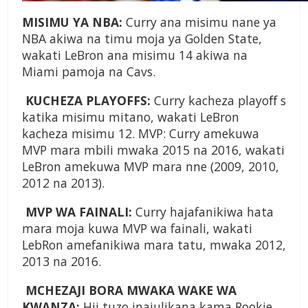
MISIMU YA NBA:
Curry ana misimu nane ya
NBA akiwa na timu moja ya Golden State,
wakati LeBron ana misimu 14 akiwa na
Miami pamoja na Cavs.
KUCHEZA PLAYOFFS:
Curry kacheza playoﬀ s
katika misimu mitano, wakati LeBron
kacheza misimu 12. MVP: Curry amekuwa
MVP mara mbili mwaka 2015 na 2016, wakati
LeBron amekuwa MVP mara nne (2009, 2010,
2012 na 2013).
MVP WA FAINALI:
Curry hajafanikiwa hata
mara moja kuwa MVP wa fainali, wakati
LebRon amefanikiwa mara tatu, mwaka 2012,
2013 na 2016.
MCHEZAJI BORA MWAKA WAKE WA
KWANZA:
Hii tuzo inajulikana kama Rookie