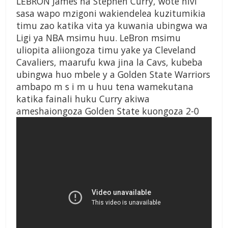
LEBRON James na Stephen Curry, wote hivi
sasa wapo mzigoni wakiendelea kuzitumikia
timu zao katika vita ya kuwania ubingwa wa
Ligi ya NBA msimu huu. LeBron msimu
uliopita aliiongoza timu yake ya Cleveland
Cavaliers, maarufu kwa jina la Cavs, kubeba
ubingwa huo mbele y a Golden State Warriors
ambapo m s i m u huu tena wamekutana
katika fainali huku Curry akiwa
ameshaiongoza Golden State kuongoza 2-0