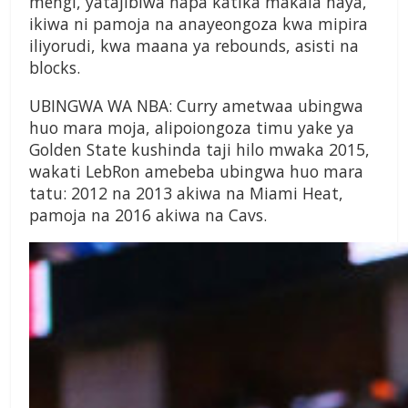
mengi, yatajibiwa hapa katika makala haya,
ikiwa ni pamoja na anayeongoza kwa mipira
iliyorudi, kwa maana ya rebounds, asisti na
blocks.
UBINGWA WA NBA: Curry ametwaa ubingwa
huo mara moja, alipoiongoza timu yake ya
Golden State kushinda taji hilo mwaka 2015,
wakati LebRon amebeba ubingwa huo mara
tatu: 2012 na 2013 akiwa na Miami Heat,
pamoja na 2016 akiwa na Cavs.