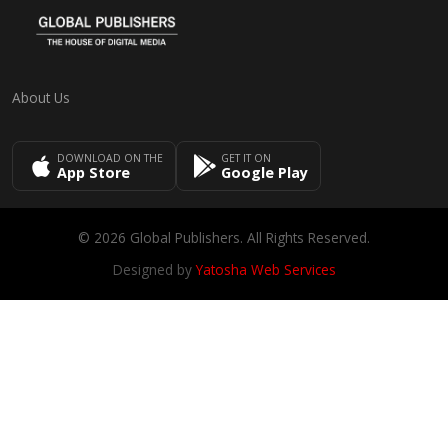
About Us
DOWNLOAD ON THE
GET IT ON
App Store
Google Play
© 2026 Global Publishers. All Rights Reserved.
Designed by
Yatosha Web Services