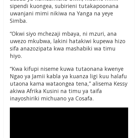
sipendi kuongea, subirieni tutakapoonana
uwanjani mimi nikiwa na Yanga na yeye
Simba.
“Okwi siyo mchezaji mbaya, ni mzuri, ana
uwezo mkubwa, lakini hatakiwi kupewa hizo
sifa anazozipata kwa mashabiki wa timu
hiyo.
“Kwa kifupi niseme kuwa tutaonana kwenye
Ngao ya Jamii kabla ya kuanza ligi kuu halafu
utaona kama wataongea tena,” alisema Kessy
akiwa Afrika Kusini na timu ya taifa
inayoshiriki michuano ya Cosafa.