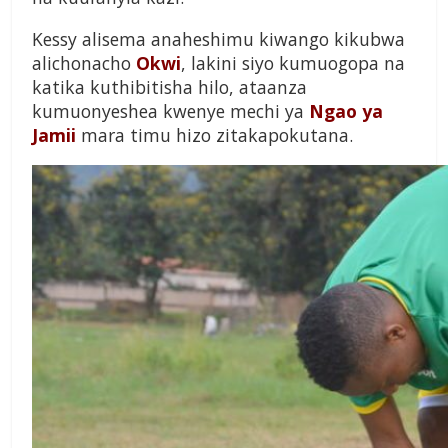
Kessy alisema anaheshimu kiwango kikubwa
alichonacho
Okwi
, lakini siyo kumuogopa na
katika kuthibitisha hilo, ataanza
kumuonyeshea kwenye mechi ya
Ngao ya
Jamii
mara timu hizo zitakapokutana.