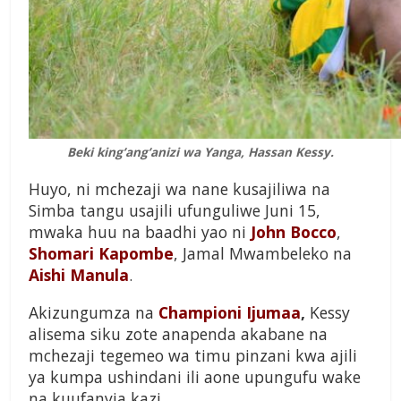
Beki king’ang’anizi wa Yanga, Hassan Kessy.
Huyo, ni mchezaji wa nane kusajiliwa na
Simba tangu usajili ufunguliwe Juni 15,
mwaka huu na baadhi yao ni
John Bocco
,
Shomari Kapombe
, Jamal Mwambeleko na
Aishi Manula
.
Akizungumza na
Championi Ijumaa
,
Kessy
alisema siku zote anapenda akabane na
mchezaji tegemeo wa timu pinzani kwa ajili
ya kumpa ushindani ili aone upungufu wake
na kuufanyia kazi.