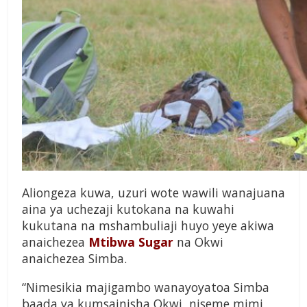
Aliongeza kuwa, uzuri wote wawili wanajuana
aina ya uchezaji kutokana na kuwahi
kukutana na mshambuliaji huyo yeye akiwa
anaichezea
Mtibwa Sugar
na Okwi
anaichezea Simba.
“Nimesikia majigambo wanayoyatoa Simba
baada ya kumsainisha Okwi, niseme mimi