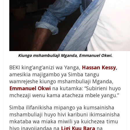
Kiungo mshambuliaji Mganda, Emmanuel Okwi.
BEKI king’ang’anizi wa Yanga,
Hassan Kessy
,
amesikia majigambo ya Simba tangu
wamrejeshe kiungo mshambuliaji Mganda,
Emmanuel Okwi
na kutamka: “Subirieni huyo
mchezaji wenu kama atacheza mbele yangu.”
Simba ilifanikisha mipango ya kumsainisha
mshambuliaji huyo hivi karibuni ikimsainisha
mkataba wa miaka miwili ya kuichezea timu
hiyo inayojiandaa na
Ligi Kuu Bara
na