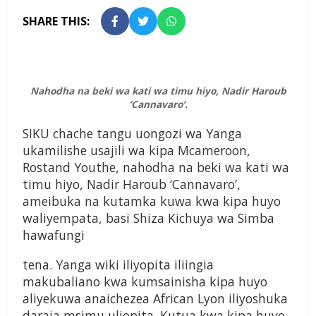
SHARE THIS:
Nahodha na beki wa kati wa timu hiyo, Nadir Haroub
‘Cannavaro’.
SIKU chache tangu uongozi wa Yanga
ukamilishe usajili wa kipa Mcameroon,
Rostand Youthe, nahodha na beki wa kati wa
timu hiyo, Nadir Haroub ‘Cannavaro’,
ameibuka na kutamka kuwa kwa kipa huyo
waliyempata, basi Shiza Kichuya wa Simba
hawafungi
tena. Yanga wiki iliyopita iliingia
makubaliano kwa kumsainisha kipa huyo
aliyekuwa anaichezea African Lyon iliyoshuka
daraja msimu uliopita. Kutua kwa kipa huyo,