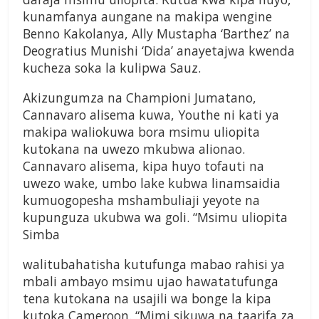
kunamfanya aungane na makipa wengine
Benno Kakolanya, Ally Mustapha ‘Barthez’ na
Deogratius Munishi ‘Dida’ anayetajwa kwenda
kucheza soka la kulipwa Sauz.
Akizungumza na Championi Jumatano,
Cannavaro alisema kuwa, Youthe ni kati ya
makipa waliokuwa bora msimu uliopita
kutokana na uwezo mkubwa alionao.
Cannavaro alisema, kipa huyo tofauti na
uwezo wake, umbo lake kubwa linamsaidia
kumuogopesha mshambuliaji yeyote na
kupunguza ukubwa wa goli. “Msimu uliopita
Simba
walitubahatisha kutufunga mabao rahisi ya
mbali ambayo msimu ujao hawatatufunga
tena kutokana na usajili wa bonge la kipa
kutoka Cameroon. “Mimi sikuwa na taarifa za