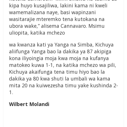
kipa huyo kusajiliwa, lakini kama ni kweli
wamemalizana naye, basi wapinzani
wasitarajie mteremko tena kutokana na
ubora wake,” alisema Cannavaro. Msimu
uliopita, katika mchezo
wa kwanza kati ya Yanga na Simba, Kichuya
aliifunga Yanga bao la dakika ya 87 akipiga
kona iliyoingia moja kwa moja na kufanya
matokeo kuwa 1-1, na katika mchezo wa pili,
Kichuya akaifunga tena timu hiyo bao la
dakika ya 80 kwa shuti la umbali wa kama
mita 20 na kuiwezesha timu yake kushinda 2-
1.
Wilbert Molandi