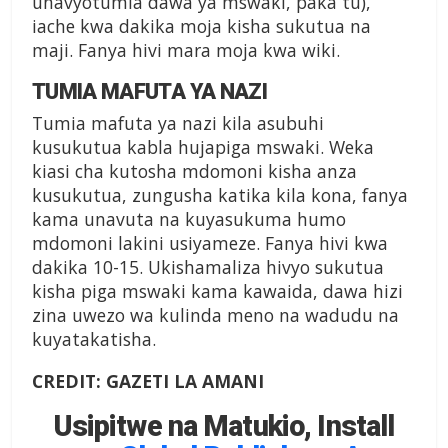
unavyotumia dawa ya mswaki, paka tu),
iache kwa dakika moja kisha sukutua na
maji. Fanya hivi mara moja kwa wiki.
TUMIA MAFUTA YA NAZI
Tumia mafuta ya nazi kila asubuhi
kusukutua kabla hujapiga mswaki. Weka
kiasi cha kutosha mdomoni kisha anza
kusukutua, zungusha katika kila kona, fanya
kama unavuta na kuyasukuma humo
mdomoni lakini usiyameze. Fanya hivi kwa
dakika 10-15. Ukishamaliza hivyo sukutua
kisha piga mswaki kama kawaida, dawa hizi
zina uwezo wa kulinda meno na wadudu na
kuyatakatisha.
CREDIT: GAZETI LA AMANI
Usipitwe na Matukio, Install