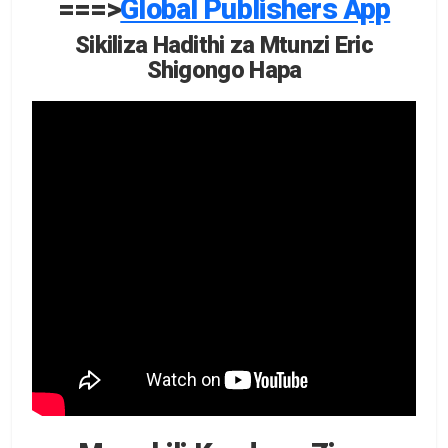
===>
Global Publishers App
Sikiliza Hadithi za Mtunzi Eric
Shigongo Hapa