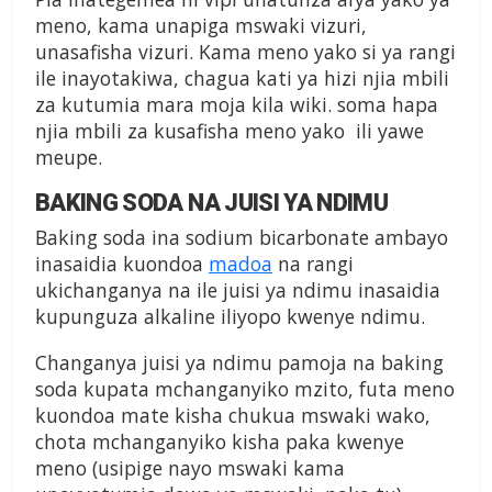
meno, kama unapiga mswaki vizuri,
unasafisha vizuri. Kama meno yako si ya rangi
ile inayotakiwa, chagua kati ya hizi njia mbili
za kutumia mara moja kila wiki. soma hapa
njia mbili za kusafisha meno yako ili yawe
meupe.
BAKING SODA NA JUISI YA NDIMU
Baking soda ina sodium bicarbonate ambayo
inasaidia kuondoa
madoa
na rangi
ukichanganya na ile juisi ya ndimu inasaidia
kupunguza alkaline iliyopo kwenye ndimu.
Changanya juisi ya ndimu pamoja na baking
soda kupata mchanganyiko mzito, futa meno
kuondoa mate kisha chukua mswaki wako,
chota mchanganyiko kisha paka kwenye
meno (usipige nayo mswaki kama