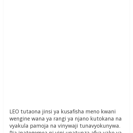
LEO tutaona jinsi ya kusafisha meno kwani
wengine wana ya rangi ya njano kutokana na
vyakula pamoja na vinywaji tunavyokunywa.
Pia inategemea ni vipi unatunza afya yako ya