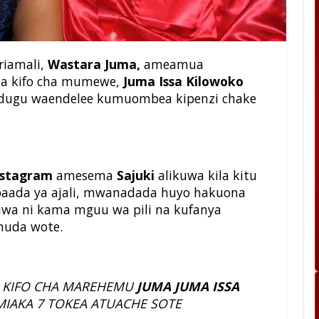
riamali,
Wastara Juma,
ameamua
ka kifo cha mumewe,
Juma Issa Kilowoko
ugu waendelee kumuombea kipenzi chake
nstagram
amesema
Sajuki
alikuwa kila kitu
baada ya ajali, mwanadada huyo hakuona
kuwa ni kama mguu wa pili na kufanya
muda wote.
A KIFO CHA MAREHEMU
JUMA JUMA ISSA
MIAKA 7 TOKEA ATUACHE SOTE