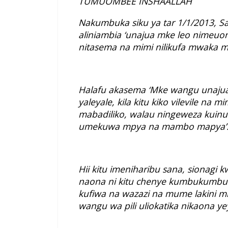
TUMUOMBEE INSHAALLAH
Nakumbuka siku ya tar 1/1/2013, Sa
aliniambia ‘unajua mke leo nimeu
nitasema na mimi nilikufa mwaka m
Halafu akasema ‘Mke wangu unajua 
yaleyale, kila kitu kiko vilevile na
mabadiliko, walau ningeweza kuin
umekuwa mpya na mambo mapya’
Hii kitu imeniharibu sana, sionagi
naona ni kitu chenye kumbukumb
kufiwa na wazazi na mume lakini 
wangu wa pili uliokatika nikaona 