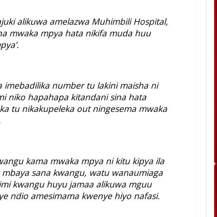
juki alikuwa amelazwa Muhimbili Hospital,
ona mwaka mpya hata nikifa muda huu
pya’.
imebadilika number tu lakini maisha ni
 mimi niko hapahapa kitandani sina hata
uka tu nikakupeleka out ningesema mwaka
.
 kwangu kama mwaka mpya ni kitu kipya ila
u mbaya sana kwangu, watu wanaumiaga
mimi kwangu huyu jamaa alikuwa mguu
yeye ndio amesimama kwenye hiyo nafasi.