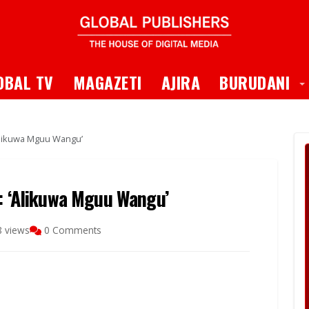
 Dropdown
T
OBAL TV
MAGAZETI
AJIRA
BURUDANI
‘Alikuwa Mguu Wangu’
i: ‘Alikuwa Mguu Wangu’
 views
0 Comments