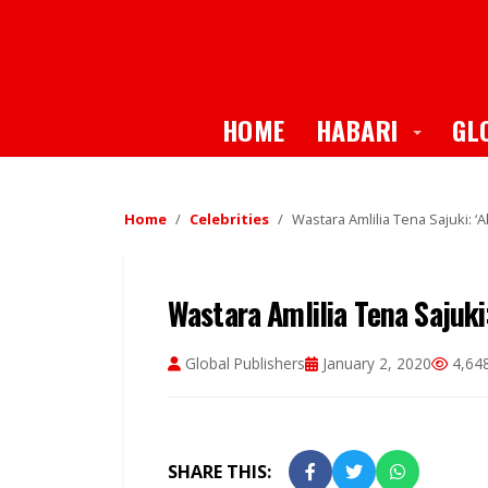
Toggle
HOME
HABARI
GL
Home
Celebrities
Wastara Amlilia Tena Sajuki: 
Wastara Amlilia Tena Sajuk
Global Publishers
January 2, 2020
4,648
SHARE THIS: