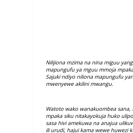
Nilijiona mzima na nina miguu yang
mapungufu ya mguu mmoja mpaka 
Sajuki ndiyo niliona mapungufu yan
mwenyewe akilini mwangu.
Watoto wako wanakuombea sana, m
mpaka siku nitakayokuja huko ulipo
sasa hivi amekuwa na anajua ulik
ili urudi, hajui kama wewe huwezi kur