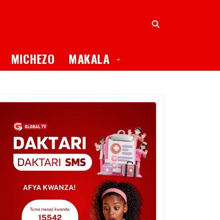
oggle Dropdown
Toggle Dropdown
MICHEZO
MAKALA