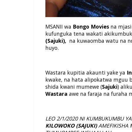
MSANII wa
Bongo Movies
na mjasi
kufunguka tena wakati akikumbu
(Sajuki),
na kuwaomba watu na nd
huyo.
Wastara kupitia akaunti yake ya
I
kwake, na hata alipokatwa mguu 
shida kwani mumewe (
Sajuki
) ali
Wastara
awe na faraja na furaha 
LEO 2/1/2020 NI KUMBUKUMBU Y
KILOWOKO (SAJUKI)
AMEFIKISHA 