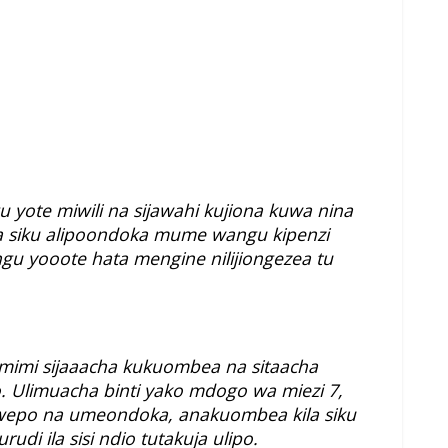
u yote miwili na sijawahi kujiona kuwa nina
siku alipoondoka mume wangu kipenzi
gu yooote hata mengine nilijiongezea tu
imi sijaaacha kukuombea na sitaacha
. Ulimuacha binti yako mdogo wa miezi 7,
uwepo na umeondoka, anakuombea kila siku
udi ila sisi ndio tutakuja ulipo.