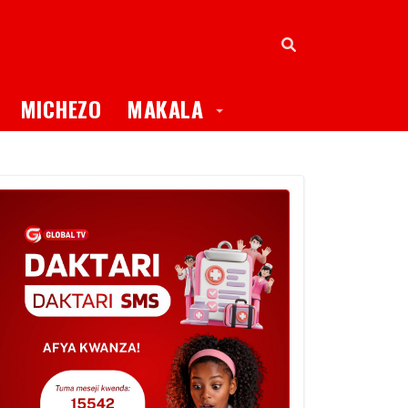
oggle Dropdown
Toggle Dropdown
MICHEZO
MAKALA