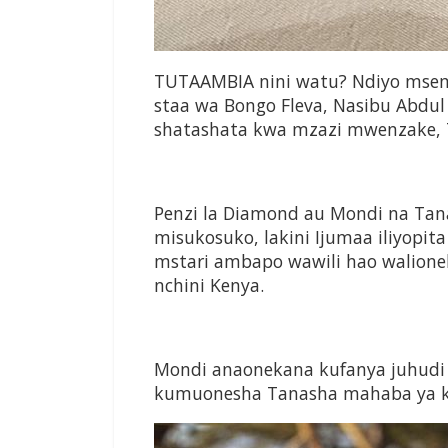
TUTAAMBIA nini watu? Ndiyo mse
staa wa Bongo Fleva, Nasibu Abdu
shatashata kwa mzazi mwenzake, 
Penzi la Diamond au Mondi na Ta
misukosuko, lakini Ijumaa iliyopit
mstari ambapo wawili hao walione
nchini Kenya.
Mondi anaonekana kufanya juhudi z
kumuonesha Tanasha mahaba ya k