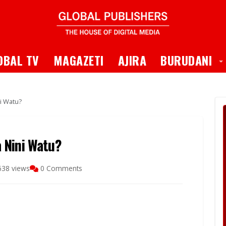
 Dropdown
T
OBAL TV
MAGAZETI
AJIRA
BURUDANI
i Watu?
 Nini Watu?
638 views
0 Comments