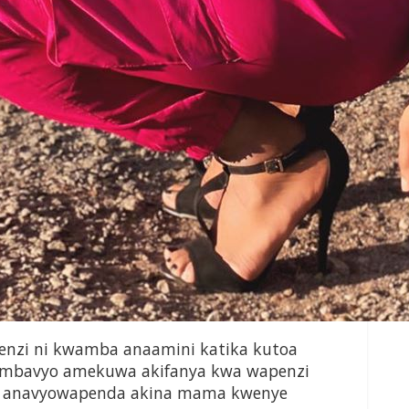
penzi ni kwamba anaamini katika kutoa
ambavyo amekuwa akifanya kwa wapenzi
ani anavyowapenda akina mama kwenye