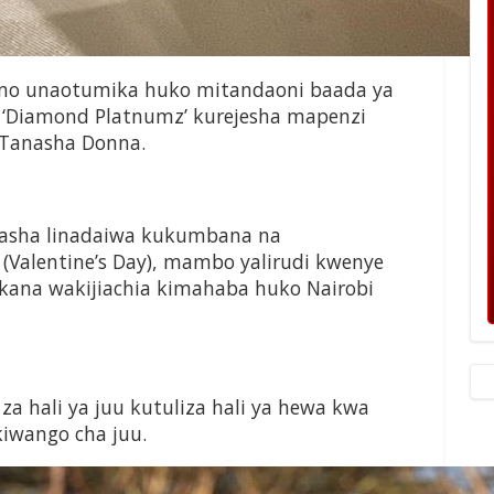
mo unaotumika huko mitandaoni baada ya
l ‘Diamond Platnumz’ kurejesha mapenzi
Tanasha Donna.
nasha linadaiwa kukumbana na
a (Valentine’s Day), mambo yalirudi kwenye
kana wakijiachia kimahaba huko Nairobi
a hali ya juu kutuliza hali ya hewa kwa
iwango cha juu.