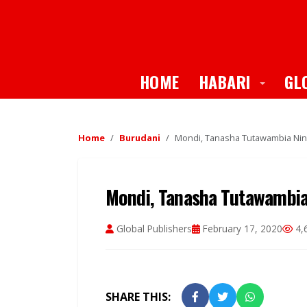
Toggle
HOME
HABARI
GL
Home
Burudani
Mondi, Tanasha Tutawambia Nin
Mondi, Tanasha Tutawambia
Global Publishers
February 17, 2020
4,
SHARE THIS: