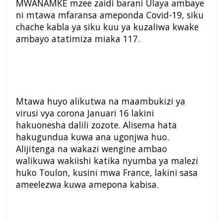
MWANAMKE mzee zaidi barani Ulaya ambaye
ni mtawa mfaransa ameponda Covid-19, siku
chache kabla ya siku kuu ya kuzaliwa kwake
ambayo atatimiza miaka 117.
Mtawa huyo alikutwa na maambukizi ya
virusi vya corona Januari 16 lakini
hakuonesha dalili zozote. Alisema hata
hakugundua kuwa ana ugonjwa huo.
Alijitenga na wakazi wengine ambao
walikuwa wakiishi katika nyumba ya malezi
huko Toulon, kusini mwa France, lakini sasa
ameelezwa kuwa amepona kabisa.