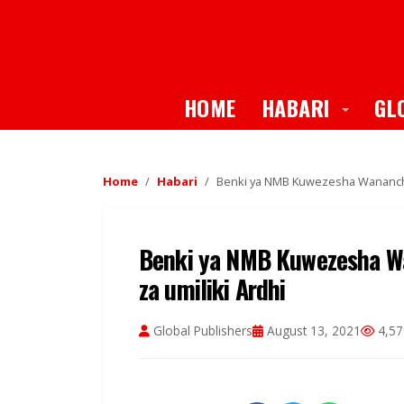
Toggle
HOME
HABARI
GL
Home
Habari
Benki ya NMB Kuwezesha Wananchi 
Benki ya NMB Kuwezesha W
za umiliki Ardhi
Global Publishers
August 13, 2021
4,57