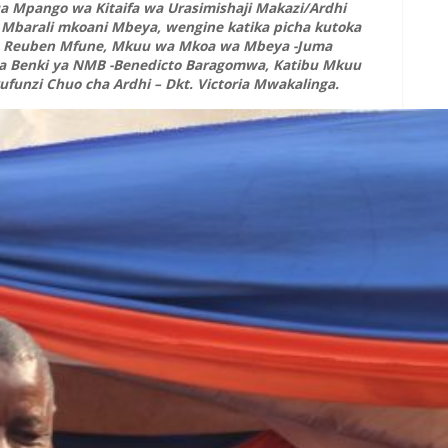
ua Mpango wa Kitaifa wa Urasimishaji Makazi/Ardhi
ni Mbarali mkoani Mbeya, wengine katika picha kutoka
 – Reuben Mfune, Mkuu wa Mkoa wa Mbeya -Juma
 Benki ya NMB -Benedicto Baragomwa, Katibu Mkuu
funzi Chuo cha Ardhi – Dkt. Victoria Mwakalinga.