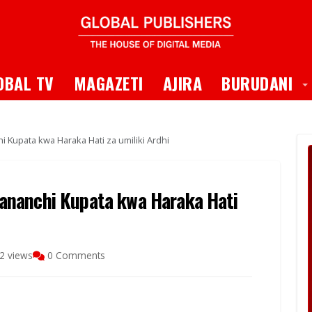
 Dropdown
T
OBAL TV
MAGAZETI
AJIRA
BURUDANI
Kupata kwa Haraka Hati za umiliki Ardhi
ananchi Kupata kwa Haraka Hati
2 views
0 Comments