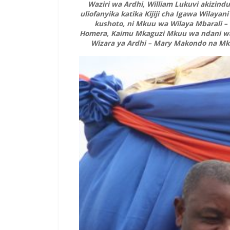
Waziri wa Ardhi, William Lukuvi akizind
uliofanyika katika Kijiji cha Igawa Wilaya
kushoto, ni Mkuu wa Wilaya Mbarali
Homera, Kaimu Mkaguzi Mkuu wa ndani wa
Wizara ya Ardhi – Mary Makondo na Mku