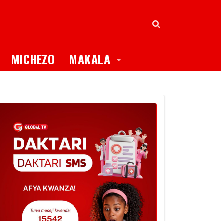
oggle Dropdown
Toggle Dropdown
MICHEZO
MAKALA