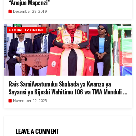
“Anajua Mapenzi”
December 28, 2019
GLOBAL TV ONLINE
Rais SamiAwatunuku Shahada ya Kwanza ya
Sayansi ya Kijeshi Wahitimu 106 wa TMA Monduli –
(Video +Picha)
November 22, 2025
LEAVE A COMMENT