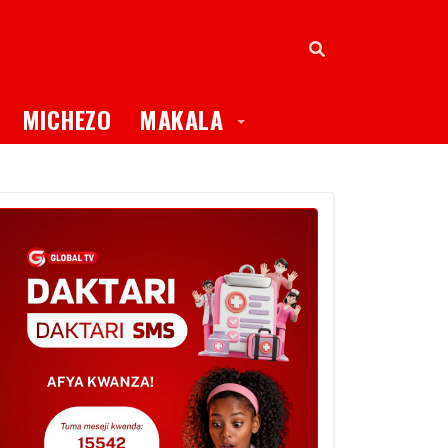
oggle Dropdown
Toggle Dropdown
MICHEZO
MAKALA