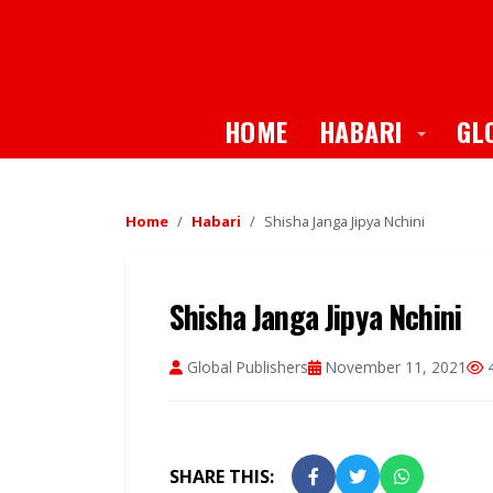
Toggle
HOME
HABARI
GL
Home
Habari
Shisha Janga Jipya Nchini
Shisha Janga Jipya Nchini
Global Publishers
November 11, 2021
4
SHARE THIS: