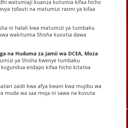
hi watumiaji kuanza kutumia kifaa hicho
vya tofauti na matumizi rasmi ya kifaa
isha ni halali kwa matumizi ya tumbaku
uwa wakitumia Shisha kuvutia dawa
nga na Huduma za Jamii wa DCEA, Moza
mizi ya Shisha kwenye tumbaku
 kugundua endapo kifaa hicho kitatoa
hatari zaidi kwa afya kwani kwa mujibu wa
kwa muda wa saa moja ni sawa na kuvuta