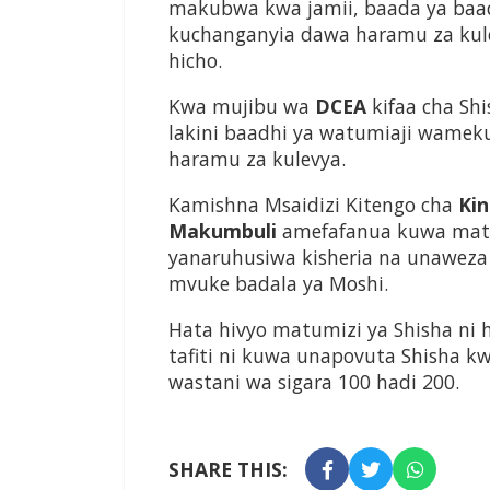
makubwa kwa jamii, baada ya baad
kuchanganyia dawa haramu za kule
hicho.
Kwa mujibu wa
DCEA
kifaa cha Sh
lakini baadhi ya watumiaji wamek
haramu za kulevya.
Kamishna Msaidizi Kitengo cha
Ki
Makumbuli
amefafanua kuwa matu
yanaruhusiwa kisheria na unaweza
mvuke badala ya Moshi.
Hata hivyo matumizi ya Shisha ni 
tafiti ni kuwa unapovuta Shisha 
wastani wa sigara 100 hadi 200.
SHARE THIS: