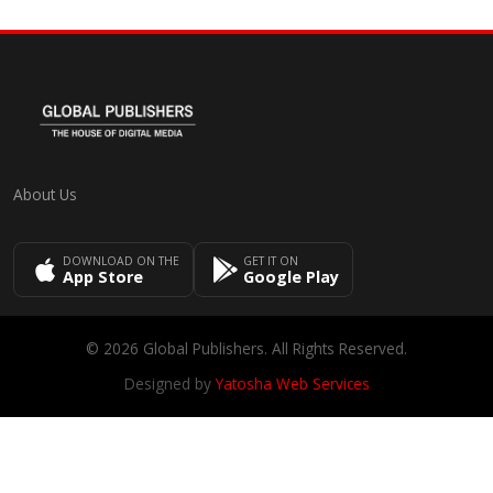
About Us
DOWNLOAD ON THE
GET IT ON
App Store
Google Play
© 2026 Global Publishers. All Rights Reserved.
Designed by
Yatosha Web Services