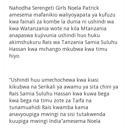
Nahodha Serengeti Girls Noela Patrick
amesema mafanikio waliyoyapata ya kufuzu
kwa fainali za kombe la dunia ni ushindi wa
kwa Watanzania wote na kila Mtanzania
anapaswa kujivunia ushindi huo huku
akimshukuru Rais wa Tanzania Samia Suluhu
Hassan kwa mchango mkubwa kwa timu
hiyo.
“Ushindi huu umechochewa kwa kiasi
kikubwa na Serikali ya awamu ya sita chini ya
Rais Samia Suluhu Hassan kwa kuwa bega
kwa bega na timu zote za Taifa na
tunamuahidi Rais kwamba kama
anavyoupiga mwingi na sisi tutakwenda
kuupiga mwingi India”amesema Noela