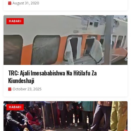
August 31, 2020
HABARI
TRC: Ajali Imesababishwa Na Hitilafu Za
Kiundeshaji
October 23, 2025
HABARI