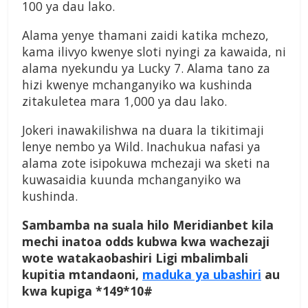
100 ya dau lako.
Alama yenye thamani zaidi katika mchezo,
kama ilivyo kwenye sloti nyingi za kawaida, ni
alama nyekundu ya Lucky 7. Alama tano za
hizi kwenye mchanganyiko wa kushinda
zitakuletea mara 1,000 ya dau lako.
Jokeri inawakilishwa na duara la tikitimaji
lenye nembo ya Wild. Inachukua nafasi ya
alama zote isipokuwa mchezaji wa sketi na
kuwasaidia kuunda mchanganyiko wa
kushinda.
Sambamba na suala hilo Meridianbet kila
mechi inatoa odds kubwa kwa wachezaji
wote watakaobashiri Ligi mbalimbali
kupitia mtandaoni,
maduka ya ubashiri
au
kwa kupiga *149*10#