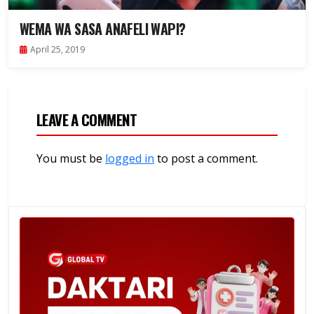
WEMA WA SASA ANAFELI WAPI?
April 25, 2019
LEAVE A COMMENT
You must be
logged in
to post a comment.