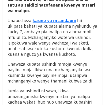
tatu au zaidi zinazofanana kwenye mstari
wa malipo.
Unapocheza
kasino ya mtandaoni
hii
ukipata bahati ya kupata alama nyekundu ya
Lucky 7, ambayo pia inalipa na alama mbili
mfululizo. Mchanganyiko wote wa ushindi,
isipokuwa wale wenye wachezaji wa sketi,
unahesabiwa kutoka kushoto kwenda kulia,
kuanzia nguzo ya kwanza kushoto.
Unaweza kupata ushindi mmoja kwenye
payline moja. Ikiwa una mchanganyiko wa
kushinda kwenye payline moja, utalipwa
mchanganyiko wenye thamani kubwa zaidi.
Jumla ya ushindi ni sawa, ikiwa
unaziunganisha kwenye mistari ya malipo
kadhaa wakati huo huo unaweza kubashiri