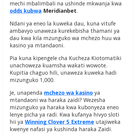
mechi mbalimbali na ushinde mkwanja kwa
odds kubwa
Meridianbet
.
Ndani ya eneo la kuweka dau, kuna vitufe
ambavyo unaweza kurekebisha thamani ya
dau kwa kila mzunguko wa mchezo huu wa
kasino ya mtandaoni.
Pia kuna kipengele cha Kucheza Kiotomatiki
unachoweza kuamsha wakati wowote.
Kupitia chaguo hili, unaweza kuweka hadi
mizunguko 1,000.
Je, unapenda
mchezo wa kasino
ya
mtandaoni wa haraka zaidi? Wezesha
mizunguko ya haraka kwa kubonyeza eneo
lenye picha ya radi. Kwa kufanya hivyo sloti
hii ya
Winning Clover 5 Extreme
utajiweka
kwenye nafasi ya kushinda haraka Zaidi.