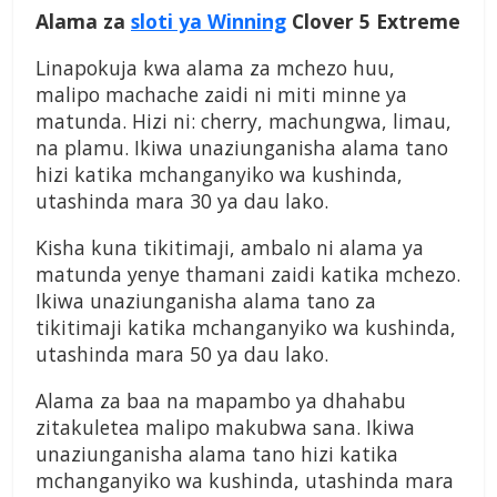
Alama za
sloti ya Winning
Clover 5 Extreme
Linapokuja kwa alama za mchezo huu,
malipo machache zaidi ni miti minne ya
matunda. Hizi ni: cherry, machungwa, limau,
na plamu. Ikiwa unaziunganisha alama tano
hizi katika mchanganyiko wa kushinda,
utashinda mara 30 ya dau lako.
Kisha kuna tikitimaji, ambalo ni alama ya
matunda yenye thamani zaidi katika mchezo.
Ikiwa unaziunganisha alama tano za
tikitimaji katika mchanganyiko wa kushinda,
utashinda mara 50 ya dau lako.
Alama za baa na mapambo ya dhahabu
zitakuletea malipo makubwa sana. Ikiwa
unaziunganisha alama tano hizi katika
mchanganyiko wa kushinda, utashinda mara