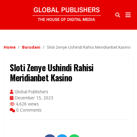
Home
Burudani
Sloti Zenye Ushindi Rahisi Meridianbet Kasino
Sloti Zenye Ushindi Rahisi
Meridianbet Kasino
Global Publishers
December 15, 2023
4,626 views
0 Comments