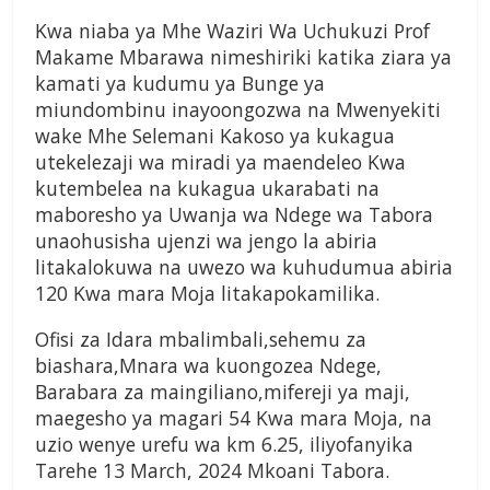
Kwa niaba ya Mhe Waziri Wa Uchukuzi Prof
Makame Mbarawa nimeshiriki katika ziara ya
kamati ya kudumu ya Bunge ya
miundombinu inayoongozwa na Mwenyekiti
wake Mhe Selemani Kakoso ya kukagua
utekelezaji wa miradi ya maendeleo Kwa
kutembelea na kukagua ukarabati na
maboresho ya Uwanja wa Ndege wa Tabora
unaohusisha ujenzi wa jengo la abiria
litakalokuwa na uwezo wa kuhudumua abiria
120 Kwa mara Moja litakapokamilika.
Ofisi za Idara mbalimbali,sehemu za
biashara,Mnara wa kuongozea Ndege,
Barabara za maingiliano,mifereji ya maji,
maegesho ya magari 54 Kwa mara Moja, na
uzio wenye urefu wa km 6.25, iliyofanyika
Tarehe 13 March, 2024 Mkoani Tabora.