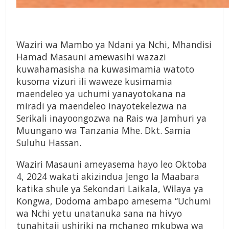
Waziri wa Mambo ya Ndani ya Nchi, Mhandisi
Hamad Masauni amewasihi wazazi
kuwahamasisha na kuwasimamia watoto
kusoma vizuri ili waweze kusimamia
maendeleo ya uchumi yanayotokana na
miradi ya maendeleo inayotekelezwa na
Serikali inayoongozwa na Rais wa Jamhuri ya
Muungano wa Tanzania Mhe. Dkt. Samia
Suluhu Hassan.
Waziri Masauni ameyasema hayo leo Oktoba
4, 2024 wakati akizindua Jengo la Maabara
katika shule ya Sekondari Laikala, Wilaya ya
Kongwa, Dodoma ambapo amesema “Uchumi
wa Nchi yetu unatanuka sana na hivyo
tunahitaji ushiriki na mchango mkubwa wa