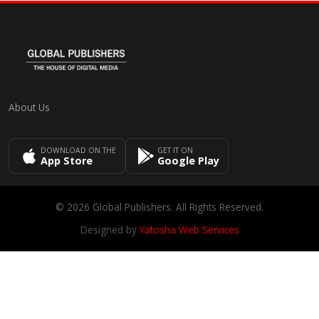
About Us
DOWNLOAD ON THE
GET IT ON
App Store
Google Play
© 2026 Global Publishers. All Rights Reserved.
Designed by
Yatosha Web Services