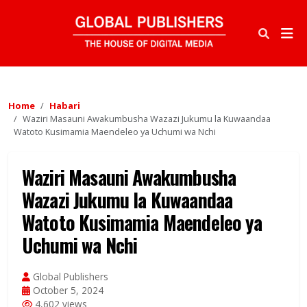
Home
Habari
Waziri Masauni Awakumbusha Wazazi Jukumu la Kuwaandaa
Watoto Kusimamia Maendeleo ya Uchumi wa Nchi
Waziri Masauni Awakumbusha
Wazazi Jukumu la Kuwaandaa
Watoto Kusimamia Maendeleo ya
Uchumi wa Nchi
Global Publishers
October 5, 2024
4,602 views