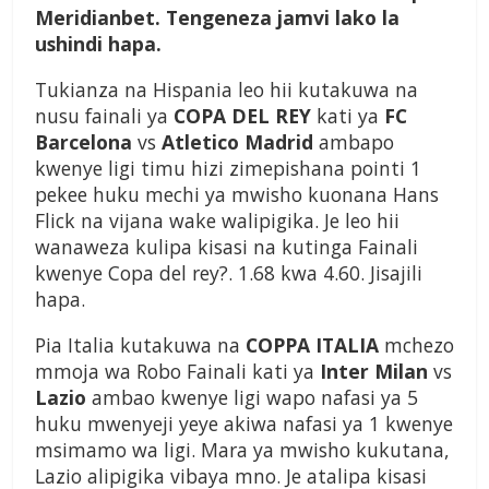
Meridianbet. Tengeneza jamvi lako la
ushindi hapa.
Tukianza na Hispania leo hii kutakuwa na
nusu fainali ya
COPA DEL REY
kati ya
FC
Barcelona
vs
Atletico Madrid
ambapo
kwenye ligi timu hizi zimepishana pointi 1
pekee huku mechi ya mwisho kuonana Hans
Flick na vijana wake walipigika. Je leo hii
wanaweza kulipa kisasi na kutinga Fainali
kwenye Copa del rey?. 1.68 kwa 4.60. Jisajili
hapa.
Pia Italia kutakuwa na
COPPA ITALIA
mchezo
mmoja wa Robo Fainali kati ya
Inter
Milan
vs
Lazio
ambao kwenye ligi wapo nafasi ya 5
huku mwenyeji yeye akiwa nafasi ya 1 kwenye
msimamo wa ligi. Mara ya mwisho kukutana,
Lazio alipigika vibaya mno. Je atalipa kisasi