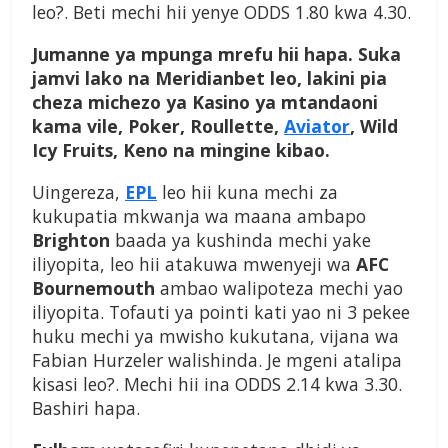
leo?. Beti mechi hii yenye ODDS 1.80 kwa 4.30.
Jumanne ya mpunga mrefu hii hapa. Suka
jamvi lako na Meridianbet leo, lakini pia
cheza michezo ya Kasino ya mtandaoni
kama vile, Poker, Roullette,
Aviator
, Wild
Icy Fruits, Keno na mingine kibao.
Uingereza,
EPL
leo hii kuna mechi za
kukupatia mkwanja wa maana ambapo
Brighton
baada ya kushinda mechi yake
iliyopita, leo hii atakuwa mwenyeji wa
AFC
Bournemouth
ambao walipoteza mechi yao
iliyopita. Tofauti ya pointi kati yao ni 3 pekee
huku mechi ya mwisho kukutana, vijana wa
Fabian Hurzeler walishinda. Je mgeni atalipa
kisasi leo?. Mechi hii ina ODDS 2.14 kwa 3.30.
Bashiri hapa.