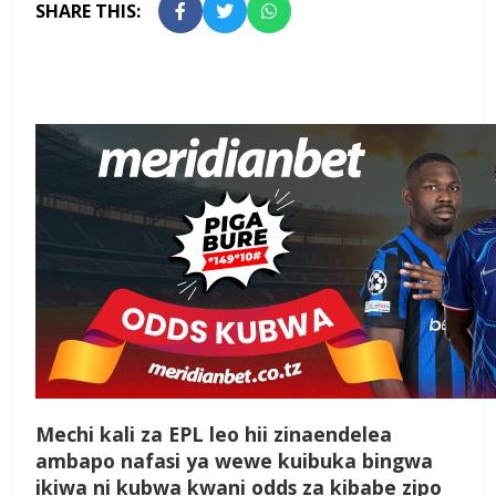
SHARE THIS:
Mechi kali za EPL leo hii zinaendelea
ambapo nafasi ya wewe kuibuka bingwa
ikiwa ni kubwa kwani odds za kibabe zipo