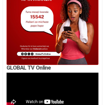
GLOBAL TV Online