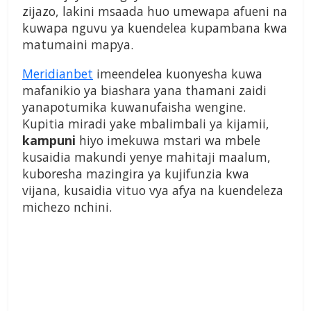
zijazo, lakini msaada huo umewapa afueni na
kuwapa nguvu ya kuendelea kupambana kwa
matumaini mapya.
Meridianbet
imeendelea kuonyesha kuwa
mafanikio ya biashara yana thamani zaidi
yanapotumika kuwanufaisha wengine.
Kupitia miradi yake mbalimbali ya kijamii,
kampuni
hiyo imekuwa mstari wa mbele
kusaidia makundi yenye mahitaji maalum,
kuboresha mazingira ya kujifunzia kwa
vijana, kusaidia vituo vya afya na kuendeleza
michezo nchini.