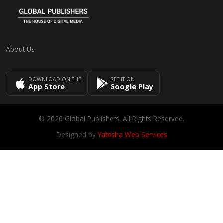
About Us
DOWNLOAD ON THE
GET IT ON
App Store
Google Play
© 2026 Global Publishers. All Rights Reserved.
Designed by
Yatosha Web Services