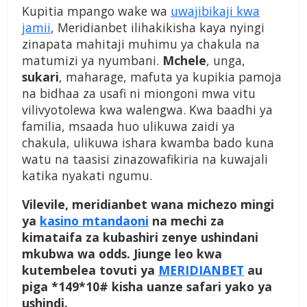
Kupitia mpango wake wa
uwajibikaji kwa
jamii
, Meridianbet ilihakikisha kaya nyingi
zinapata mahitaji muhimu ya chakula na
matumizi ya nyumbani.
Mchele
, unga,
sukari
, maharage, mafuta ya kupikia pamoja
na bidhaa za usafi ni miongoni mwa vitu
vilivyotolewa kwa walengwa. Kwa baadhi ya
familia, msaada huo ulikuwa zaidi ya
chakula, ulikuwa ishara kwamba bado kuna
watu na taasisi zinazowafikiria na kuwajali
katika nyakati ngumu.
Vilevile, meridianbet wana michezo mingi
ya
kasino mtandaoni
na mechi za
kimataifa za kubashiri zenye ushindani
mkubwa wa odds. Jiunge leo kwa
kutembelea tovuti ya
MERIDIANBET
au
piga *149*10# kisha uanze safari yako ya
ushindi.