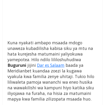
Kuna nyakati ambapo msaada mdogo
unaweza kubadilisha kabisa siku ya mtu na
hata kurejesha matumaini yaliyokuwa
yamepotea. Hilo ndilo lililoshuhudiwa
Buguruni
jijini
Dar es Salaam
baada ya
Meridianbet kuandaa zoezi la kugawa
vyakula kwa familia zenye uhitaji. Tukio hilo
liliwaleta pamoja wananchi wa eneo husika
na wawakilishi wa kampuni hiyo katika siku
iliyojawa na furaha, na hisia za matumaini
mapya kwa familia zilizopata msaada huo.