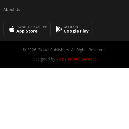
About Us
DOWNLOAD ON THE
GET IT ON
App Store
Google Play
© 2026 Global Publishers. All Rights Reserved.
Designed by
Yatosha Web Services