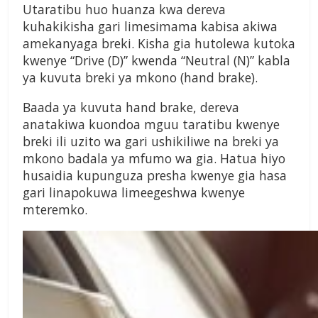
Utaratibu huo huanza kwa dereva
kuhakikisha gari limesimama kabisa akiwa
amekanyaga breki. Kisha gia hutolewa kutoka
kwenye “Drive (D)” kwenda “Neutral (N)” kabla
ya kuvuta breki ya mkono (hand brake).
Baada ya kuvuta hand brake, dereva
anatakiwa kuondoa mguu taratibu kwenye
breki ili uzito wa gari ushikiliwe na breki ya
mkono badala ya mfumo wa gia. Hatua hiyo
husaidia kupunguza presha kwenye gia hasa
gari linapokuwa limeegeshwa kwenye
mteremko.