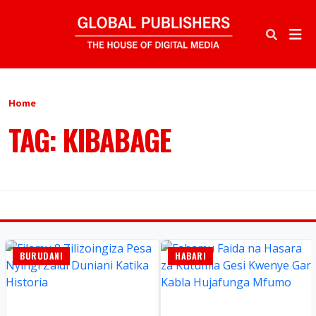
Home
TAG: KIBABAGE
BURUDANI
HABARI