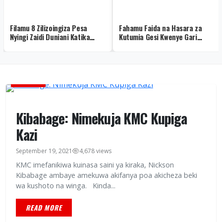
Filamu 8 Zilizoingiza Pesa
Fahamu Faida na Hasara za
Nyingi Zaidi Duniani Katika
Kutumia Gesi Kwenye Gari
Historia
Kabla Hujafunga Mfumo
MICHEZO
Kibabage: Nimekuja KMC Kupiga
Kazi
September 19, 2021
4,678 views
KMC imefanikiwa kuinasa saini ya kiraka, Nickson
Kibabage ambaye amekuwa akifanya poa akicheza beki
wa kushoto na winga. Kinda...
READ MORE