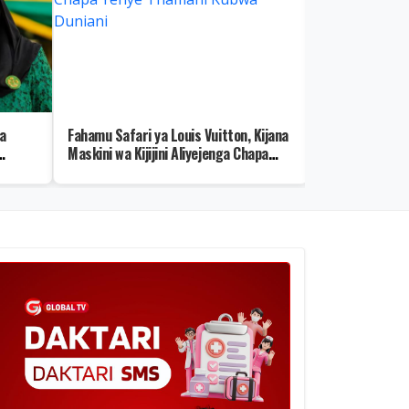
a
Fahamu Safari ya Louis Vuitton, Kijana
Fahamu Njia 5 z
Maskini wa Kijijini Aliyejenga Chapa
Kipato Kikubw
Yenye Thamani Kubwa Duniani
Bora