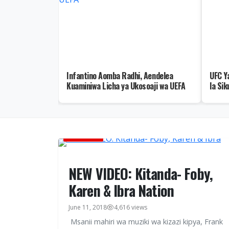
a za Kutumia
Infantino Aomba Radhi, Aendelea
UFC Y
 Hujafunga
Kuaminiwa Licha ya Ukosoaji wa UEFA
la Si
BURUDANI
NEW VIDEO: Kitanda- Foby,
Karen & Ibra Nation
June 11, 2018
4,616 views
Msanii mahiri wa muziki wa kizazi kipya, Frank