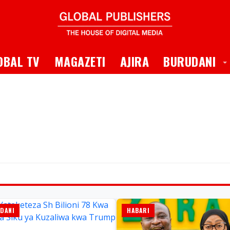
 Dropdown
T
OBAL TV
MAGAZETI
AJIRA
BURUDANI
DANI
HABARI