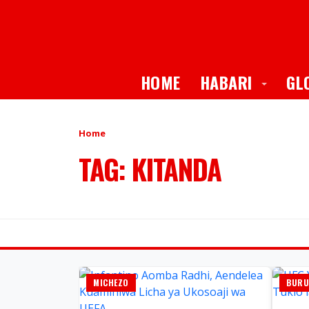
Toggle
HOME
HABARI
GL
Home
TAG: KITANDA
MICHEZO
BURU