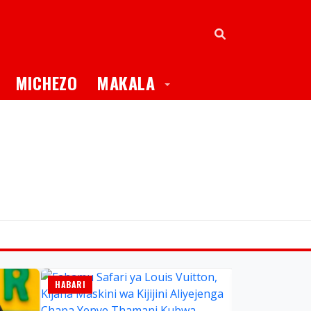
oggle Dropdown
Toggle Dropdown
MICHEZO
MAKALA
HABARI
AJIRA