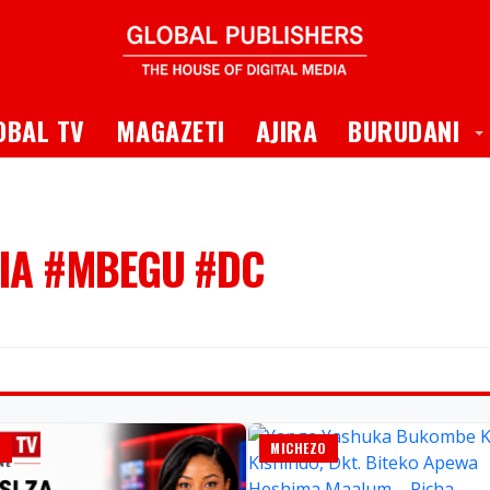
 Dropdown
T
OBAL TV
MAGAZETI
AJIRA
BURUDANI
NIA #MBEGU #DC
A
MICHEZO