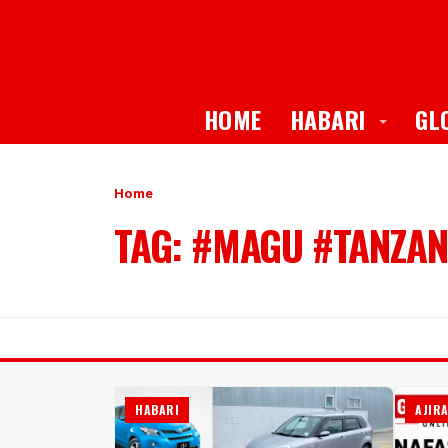
Toggle
HOME
HABARI
GL
Home
TAG: #MAGU #TANZA
HABARI
AJIR