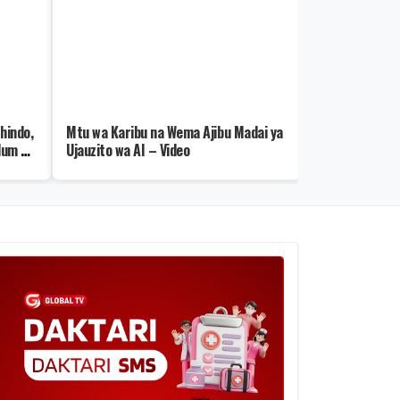
hindo,
Mtu wa Karibu na Wema Ajibu Madai ya
Polisi Dar Wa
lum –
Ujauzito wa AI – Video
Wabaini Mtanda