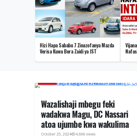
Mpango wa
Hizi Hapa Sababu 7 Zinazofanya Mazda
Vijan
kuwa Muhimu
Verisa Kuwa Bora Zaidi ya IST
Nafas
HABARI
Wazalishaji mbegu feki
wadakwa Magu, DC Nassari
atoa ujumbe kwa wakulima
October 25, 2024
4,666 views