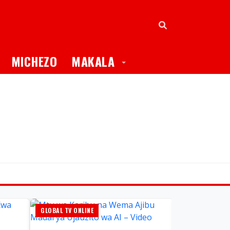
oggle Dropdown
Toggle Dropdown
MICHEZO
MAKALA
GLOBAL TV ONLINE
HABARI