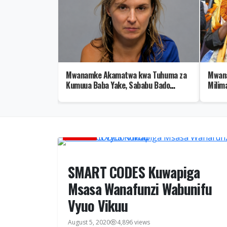
Yatangaza
Mwanamke Akamatwa kwa Tuhuma za
Mwana
 Nahodha Daraja
Kumuua Baba Yake, Sababu Bado
Milima
Kitendawili
COLLEGE
SMART CODES Kuwapiga
Msasa Wanafunzi Wabunifu
Vyuo Vikuu
August 5, 2020
4,896 views