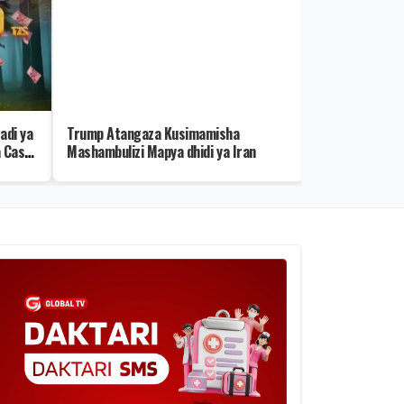
adi ya
Trump Atangaza Kusimamisha
Yanga Yamtamb
 Cash
Mashambulizi Mapya dhidi ya Iran
Namba 6 Mpya 
Balaa!