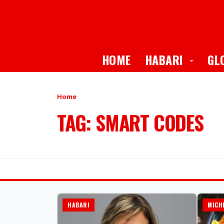
Toggle
HOME
HABARI
GL
Home
TAG: SMART CODES
HABARI
MICH