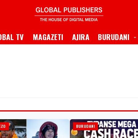
 Dropdown
T
OBAL TV
MAGAZETI
AJIRA
BURUDANI
EZO
BURUDANI