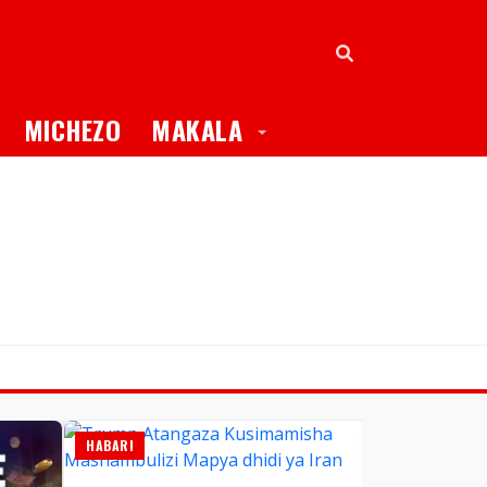
oggle Dropdown
Toggle Dropdown
MICHEZO
MAKALA
HABARI
HABARI