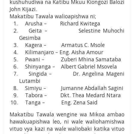
kushuhudiwa na Katibu Mkuu Kiongozi Balozi
John Kijazi.
Makatibu Tawala walioapishwa ni;
Arusha – Richard Kwitega
Geita – Selestine Muhochi
Gesimba
Kagera – Armatus C. Msole
Kilimanjaro – Eng. Aisha Amour
Pwani – Zuberi Mhina Samataba
Shinyanga – Albert Gabriel Msovela
Singida – Dr. Angelina Mageni
Lutambi
Simiyu – Jumanne Abdallah Sagini
Tabora – Dkt. Thea Medard Ntara
Tanga – Eng. Zena Said
Makatibu Tawala wengine wa Mikoa ambao
hawakuapishwa leo, ni wale waliohamishwa
vituo vya kazi na wale waliobaki katika vituo