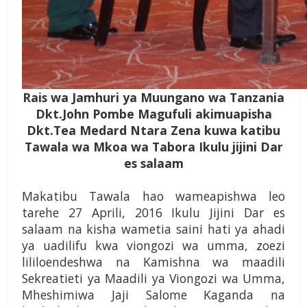
Rais wa Jamhuri ya Muungano wa Tanzania
Dkt.John Pombe Magufuli akimuapisha
Dkt.Tea Medard Ntara Zena kuwa katibu
Tawala wa Mkoa wa Tabora Ikulu jijini Dar
es salaam
Makatibu Tawala hao wameapishwa leo
tarehe 27 Aprili, 2016 Ikulu Jijini Dar es
salaam na kisha wametia saini hati ya ahadi
ya uadilifu kwa viongozi wa umma, zoezi
lililoendeshwa na Kamishna wa maadili
Sekreatieti ya Maadili ya Viongozi wa Umma,
Mheshimiwa Jaji Salome Kaganda na