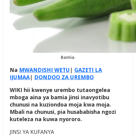
Bamia
.
Na
MWANDISHI WETU
|
GAZETI LA
IJUMAA
|
DONDOO ZA UREMBO
WIKI hii kwenye urembo tutaongelea
mboga aina ya bamia jinsi inavyotibu
chunusi na kuziondoa moja kwa moja.
Mbali na chunusi, pia husababisha ngozi
kuteleza na kuwa nyororo.
JINSI YA KUFANYA