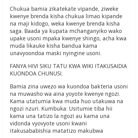
Chukua bamia zikatekate vipande, ziweke
kwenye brenda kisha chukua limao kipande
na maji kidogo, weka kwenye brenda kisha
saga. Baada ya kupata mchanganyiko wako
upake usoni mpaka kwenye shingo, acha kwa
muda likauke kisha bandua kama
unavyoondoa maski nyingine usoni.
FANYA HIVI SIKU TATU KWA WIKI ITAKUSAIDIA
KUONDOA CHUNUSI.
Bamia zina uwezo wa kuondoa bakteria usoni
na muwasho wa aina yoyote kwenye ngozi.
Kama utatumia kwa muda huo utakuwa na
ngozi nzuri. Kumbuka: Usitumie tiba hii
kama una tatizo la ngozi au kama una
vidonda vyovyote usoni kwani
itakusababishia matatizo makubwa