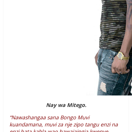
Nay wa Mitego.
“Nawashangaa sana Bongo Muvi
kuandamana, muvi za nje zipo tangu enzi na
enzi hata kabla wao hawajaingia kwenye