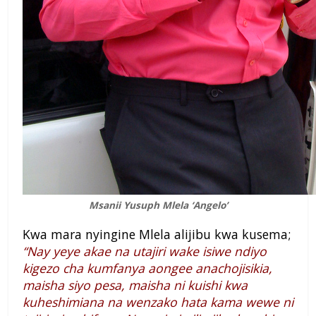
Msanii Yusuph Mlela ‘Angelo’
Kwa mara nyingine Mlela alijibu kwa kusema;
“Nay yeye akae na utajiri wake isiwe ndiyo
kigezo cha kumfanya aongee anachojisikia,
maisha siyo pesa, maisha ni kuishi kwa
kuheshimiana na wenzako hata kama wewe ni