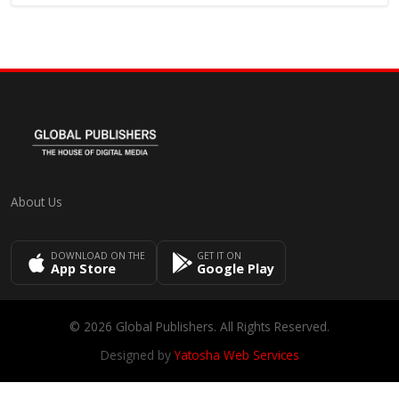
About Us
DOWNLOAD ON THE
GET IT ON
App Store
Google Play
© 2026 Global Publishers. All Rights Reserved.
Designed by
Yatosha Web Services