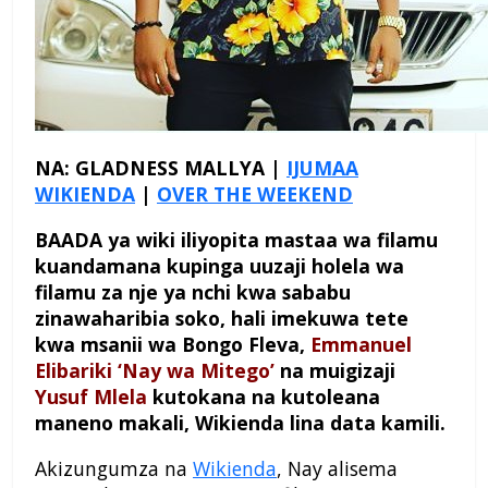
NA: GLADNESS MALLYA |
IJUMAA
WIKIENDA
|
OVER THE WEEKEND
BAADA ya wiki iliyopita mastaa wa filamu
kuandamana kupinga uuzaji holela wa
filamu za nje ya nchi kwa sababu
zinawaharibia soko, hali imekuwa tete
kwa msanii wa Bongo Fleva,
Emmanuel
Elibariki ‘Nay wa Mitego’
na muigizaji
Yusuf Mlela
kutokana na kutoleana
maneno makali, Wikienda lina data kamili.
Akizungumza na
Wikienda
, Nay alisema