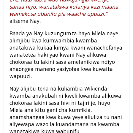
sanaa hiyo, wanatakiwa kufanya kazi maana
wamekosa ubunifu pia waache upuuzi,”
alisema Nay.
Baada ya Nay kuzungumza hayo Mlela naye
alimjibu kwa kumwambia kwamba
anatakiwa kukaa kimya kwani wanachofanya
wanatetea haki yao kwani Nay alikuwa
chokoraa tu lakini sasa amefanikiwa ndiyo
anaongea maneno yasiyofaa kwa kuwaita
wapuuzi.
Nay alijibu tena na kuliambia Wikienda
kwamba anakubali ni kweli kwamba alikuwa
chokoraa lakini sasa hivi ni tajiri je, huyo
Mlela ana kitu gani cha kumfikia,
anamshangaa kwa kuwa yeye aliuliza tu nani
aliyewapa wazo la kuandamana na kwamba
wanatakiwa kuwa wabunifu.