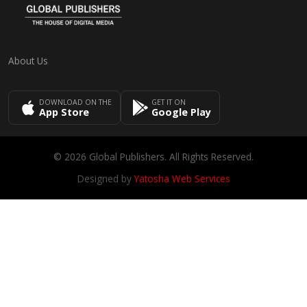
About Us
DOWNLOAD ON THE
GET IT ON
App Store
Google Play
© 2026 Global Publishers. All Rights Reserved.
Designed by
Yatosha Web Services