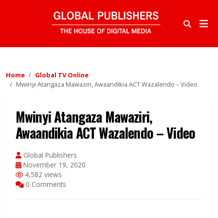
Home
Global TV Online
Mwinyi Atangaza Mawaziri, Awaandikia ACT Wazalendo – Video
Mwinyi Atangaza Mawaziri,
Awaandikia ACT Wazalendo – Video
Global Publishers
November 19, 2020
4,582 views
0 Comments