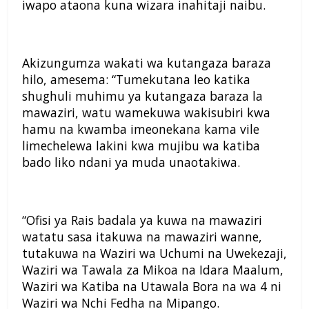
iwapo ataona kuna wizara inahitaji naibu.
Akizungumza wakati wa kutangaza baraza
hilo, amesema: “Tumekutana leo katika
shughuli muhimu ya kutangaza baraza la
mawaziri, watu wamekuwa wakisubiri kwa
hamu na kwamba imeonekana kama vile
limechelewa lakini kwa mujibu wa katiba
bado liko ndani ya muda unaotakiwa.
“Ofisi ya Rais badala ya kuwa na mawaziri
watatu sasa itakuwa na mawaziri wanne,
tutakuwa na Waziri wa Uchumi na Uwekezaji,
Waziri wa Tawala za Mikoa na Idara Maalum,
Waziri wa Katiba na Utawala Bora na wa 4 ni
Waziri wa Nchi Fedha na Mipango.