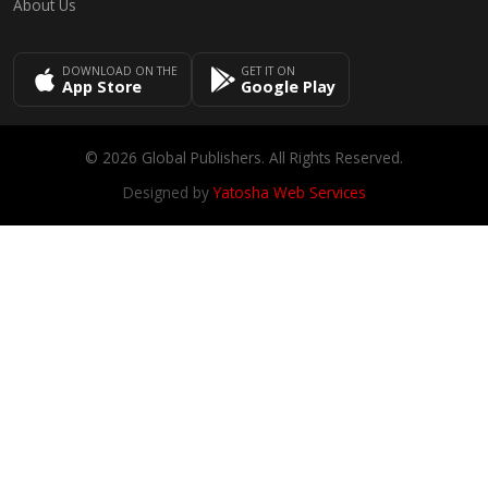
About Us
DOWNLOAD ON THE
GET IT ON
App Store
Google Play
© 2026 Global Publishers. All Rights Reserved.
Designed by
Yatosha Web Services