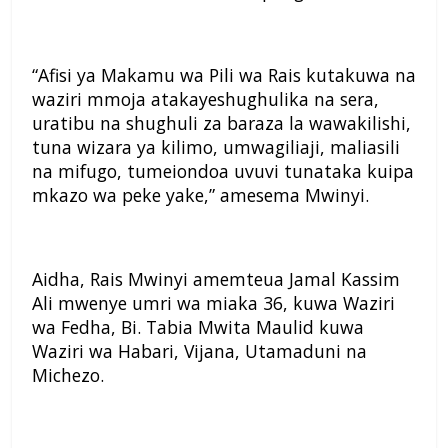
“Afisi ya Makamu wa Pili wa Rais kutakuwa na
waziri mmoja atakayeshughulika na sera,
uratibu na shughuli za baraza la wawakilishi,
tuna wizara ya kilimo, umwagiliaji, maliasili
na mifugo, tumeiondoa uvuvi tunataka kuipa
mkazo wa peke yake,” amesema Mwinyi.
Aidha, Rais
Mwinyi amemteua Jamal Kassim
Ali mwenye umri wa miaka 36, kuwa Waziri
wa Fedha, Bi. Tabia Mwita Maulid kuwa
Waziri wa Habari, Vijana, Utamaduni na
Michezo.