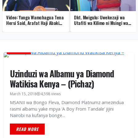
Video: Yanga Wamchagua Tena
Dkt. Mwigulu: Uwekezaji wa
Hersi Said, Arafat Haji Abaki
Utafiti wa Kilimo ni Msingi wa
Makamu wa Rais
Mageuzi ya Sekta
BURUDANI
Uzinduzi wa Albamu ya Diamond
Watikisa Kenya – (Pichaz)
March 15, 2018
4,598 views
MSANII wa Bongo Fleva, Diamond Platnumz amezindua
rasmi albamu yake mpya ‘A Boy From Tandale’ jijini
Nairobi na kufanya bonge...
READ MORE