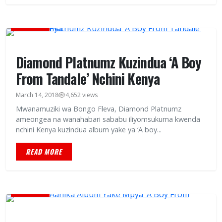
BURUDANI
Diamond Platnumz Kuzindua ‘A Boy
From Tandale’ Nchini Kenya
March 14, 2018
4,652 views
Mwanamuziki wa Bongo Fleva, Diamond Platnumz
ameongea na wanahabari sababu iliyomsukuma kwenda
nchini Kenya kuzindua album yake ya ‘A boy...
READ MORE
BURUDANI