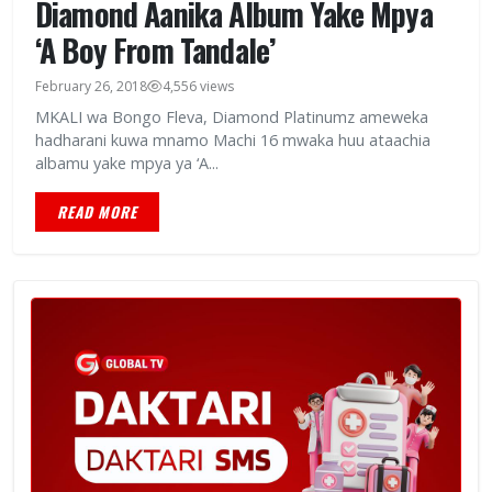
Diamond Aanika Album Yake Mpya
‘A Boy From Tandale’
February 26, 2018
4,556 views
MKALI wa Bongo Fleva, Diamond Platinumz ameweka
hadharani kuwa mnamo Machi 16 mwaka huu ataachia
albamu yake mpya ya ‘A...
READ MORE