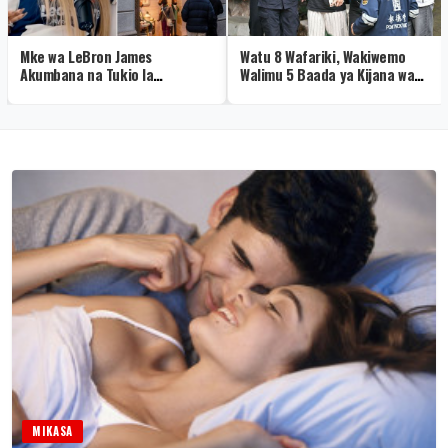
Mke wa LeBron James
Watu 8 Wafariki, Wakiwemo
Akumbana na Tukio la
Walimu 5 Baada ya Kijana wa
Kushangaza Hermès
Miaka 14 Kufyatua Risasi
Shuleni
MIKASA