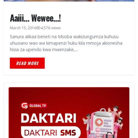
Aaiii… Wewee…!
March 15, 2016
4,576 views
Sanura alikaa beneti na Msoba wakizungumza kuhusu
uhusiano wao wa kimapenzi huku kila mmoja akionesha
hisia za upendo kwa mwenzake,...
READ MORE