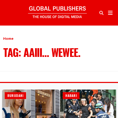
Home
TAG: AAIII… WEWEE.
BURUDANI
HABARI