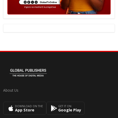
About Us
DOWNLOAD ON THE
GET IT ON
App Store
Google Play